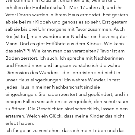
Wir kommen im Club an, umarmen uns, weinen und 
erhalten die Hiobsbotschaft - Mor, 17 Jahre alt, und ihr 
Vater Doron wurden in ihrem Haus ermordet. Erst gestern 
aß sie bei mir Kibbeh und genoss es so sehr. Erst gestern 
saß sie bis drei Uhr morgens mit Tavor zusammen. Auch 
Roi [ist tot], mein wunderbarer Nachbar, ein herzensguter 
Mann. Und es gibt Entführte aus dem Kibbuz. Wie kann 
das sein?!?! Wie kann man das verarbeiten? Tavor ist am 
Boden zerstört. Ich auch. Ich spreche mit Nachbarinnen 
und Freundinnen und langsam verstehe ich die wahre 
Dimension des Wunders - die Terroristen sind nicht in 
unser Haus eingedrungen! Ein wahres Wunder. In fast 
jedes Haus in meiner Nachbarschaft sind sie 
eingedrungen. Sie haben zerstört und geplündert, und in 
einigen Fällen versuchten sie vergeblich, den Schutzraum 
zu öffnen. Die Geschichten sind schrecklich, lassen einen 
erstarren. Welch ein Glück, dass meine Kinder das nicht 
erlebt haben. 
Ich fange an zu verstehen, dass ich mein Leben und das 