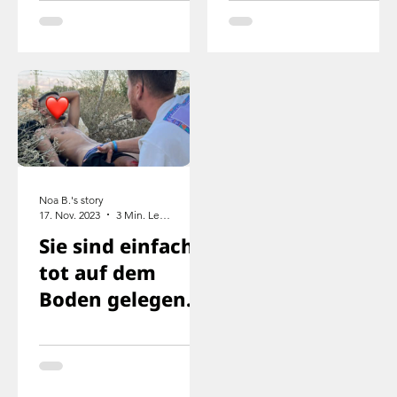
Noa B.'s story
17. Nov. 2023
3 Min. Lesezeit
Sie sind einfach
tot auf dem
Boden gelegen
und wir wussten,
dass wir als
nächstes dran