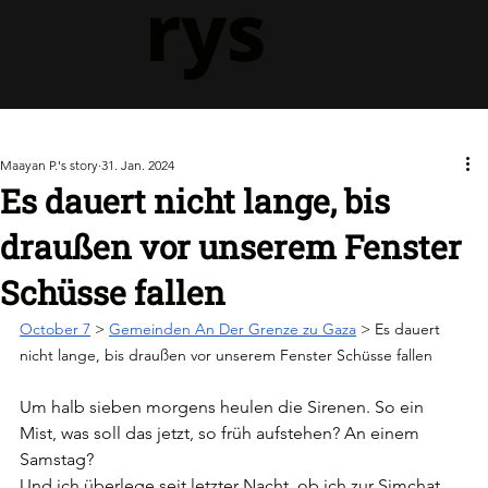
rys
Maayan P.'s story
31. Jan. 2024
Es dauert nicht lange, bis
draußen vor unserem Fenster
Schüsse fallen
October 7
 > 
Gemeinden An Der Grenze zu Gaza
 > Es dauert 
nicht lange, bis draußen vor unserem Fenster Schüsse fallen
Um halb sieben morgens heulen die Sirenen. So ein 
Mist, was soll das jetzt, so früh aufstehen? An einem 
Samstag? 
Und ich überlege seit letzter Nacht, ob ich zur Simchat 