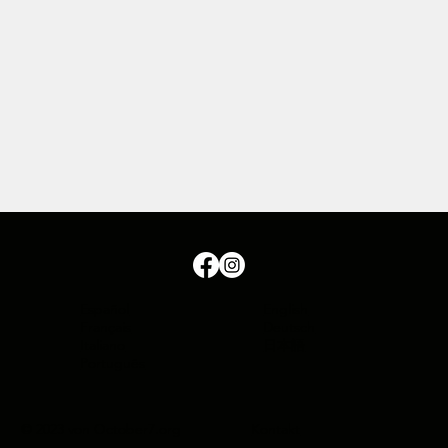
Español
English
Français
Deutsch
Italiano
日本語
Português
Kontakt
© 2023 von October7.org