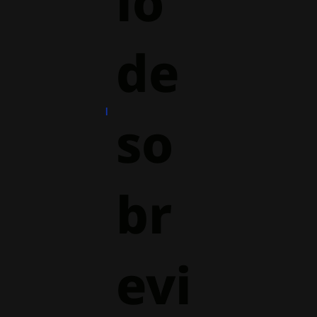
io
de
so
br
evi