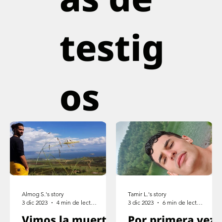
testig
os
Almog S.'s story
Tamir L.'s story
3 dic 2023
4 min de lectura
3 dic 2023
6 min de lectura
Vimos la muerte
Por primera vez