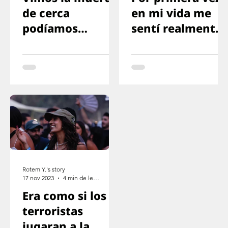
de cerca
en mi vida me
podíamos
sentí realmente
mirarla a los ojos
en peligro
Rotem Y.'s story
17 nov 2023
4 min de lectura
Era como si los
terroristas
jugaran a la