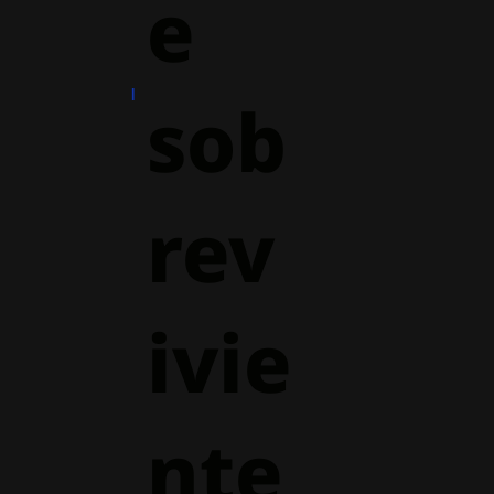
e
sob
rev
ivie
nte