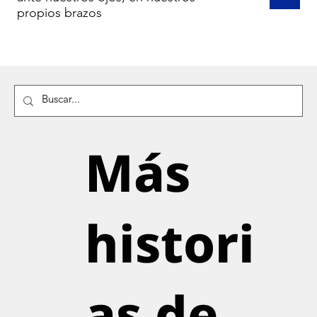
propios brazos
Más
histori
as de