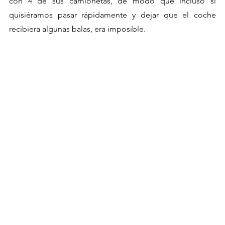
con 4 de sus camionetas,
de modo que incluso si 
quisiéramos pasar rápidamente y dejar que el coche 
recibiera algunas balas, era imposible.