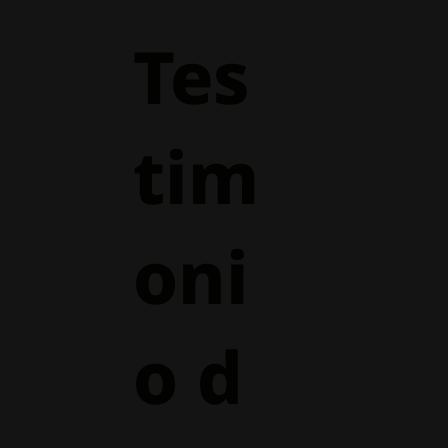
Tes
tim
oni
o d