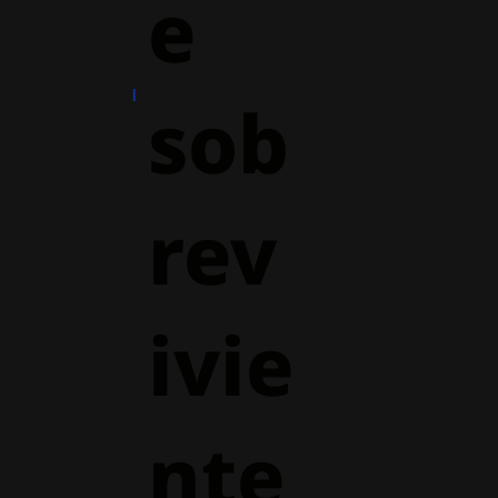
e
sob
rev
ivie
nte