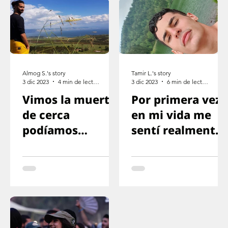
Almog S.'s story
Tamir L.'s story
3 dic 2023
4 min de lectura
3 dic 2023
6 min de lectura
Vimos la muerte
Por primera vez
de cerca
en mi vida me
podíamos
sentí realmente
mirarla a los ojos
en peligro