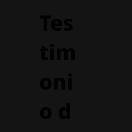
Tes
tim
oni
o d