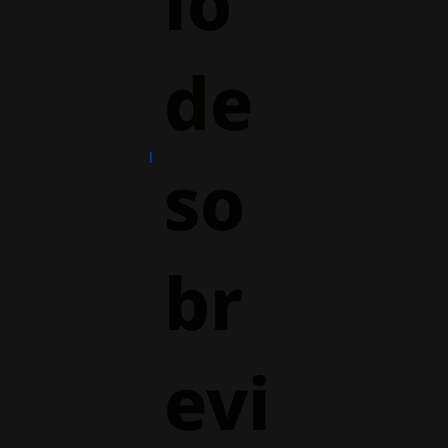
io
de
so
br
evi