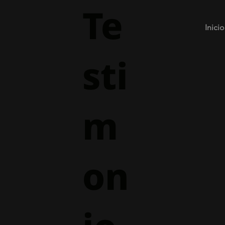
Te
Inicio
sti
m
on