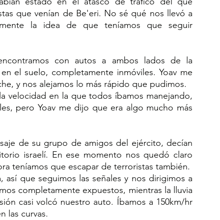
bían estado en el atasco de tráfico del que 
tas que venían de Be'eri. No sé qué nos llevó a 
emente la idea de que teníamos que seguir 
ncontramos con autos a ambos lados de la 
 en el suelo, completamente inmóviles. Yoav me 
 coche, y nos alejamos lo más rápido que pudimos.
la velocidad en la que todos íbamos manejando, 
iles, pero Yoav me dijo que era algo mucho más 
aje de su grupo de amigos del ejército, decían 
rritorio israelí. En ese momento nos quedó claro 
ora teníamos que escapar de terroristas también.
 así que seguimos las señales y nos dirigimos a 
mos completamente expuestos, mientras la lluvia 
sión casi volcó nuestro auto. Íbamos a 150km/hr 
n las curvas.