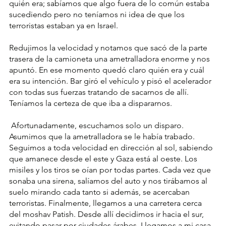
quién era; sabíamos que algo fuera de lo común estaba 
sucediendo pero no teníamos ni idea de que los 
terroristas estaban ya en Israel.
Redujimos la velocidad y notamos que sacó de la parte 
trasera de la camioneta una ametralladora enorme y nos 
apuntó. En ese momento quedó claro quién era y cuál 
era su intención. Bar giró el vehículo y pisó el acelerador 
con todas sus fuerzas tratando de sacarnos de allí. 
Teníamos la certeza de que iba a dispararnos.
 Afortunadamente, escuchamos solo un disparo. 
Asumimos que la ametralladora se le había trabado. 
Seguimos a toda velocidad en dirección al sol, sabiendo 
que amanece desde el este y Gaza está al oeste. Los 
misiles y los tiros se oían por todas partes. Cada vez que 
sonaba una sirena, salíamos del auto y nos tirábamos al 
suelo mirando cada tanto si además, se acercaban 
terroristas. Finalmente, llegamos a una carretera cerca 
del moshav Patish. Desde allí decidimos ir hacia el sur, 
evitando pasar por ciudades árabes. Llegamos a mi casa 