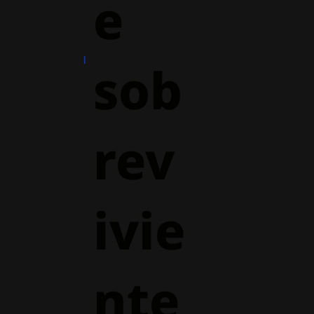
e
sob
rev
ivie
nte