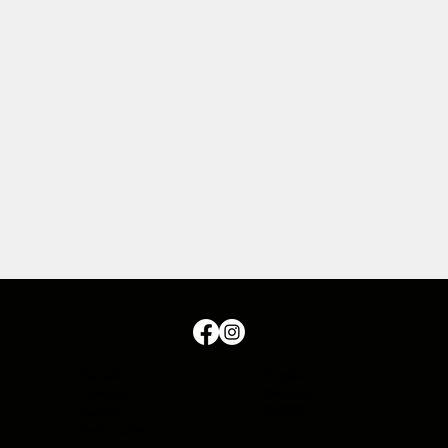
Español
English
Français
Deutsch
Italiano
日本語
Português