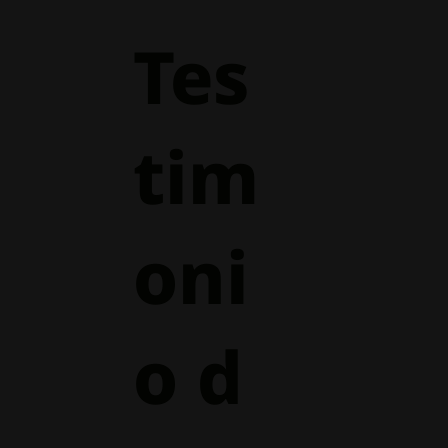
Tes
tim
oni
o d