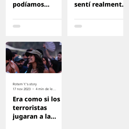
podíamos
sentí realmente
mirarla a los ojos
en peligro
Rotem Y.'s story
17 nov 2023
4 min de lectura
Era como si los
terroristas
jugaran a la
escondida con