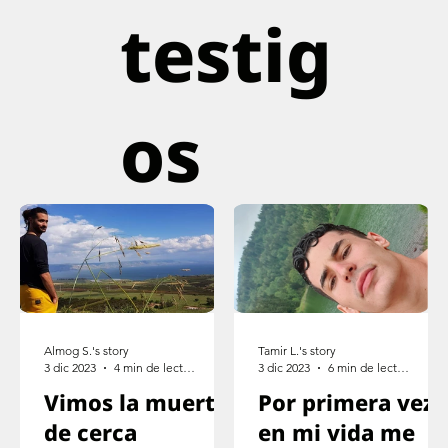
testig
os
Almog S.'s story
Tamir L.'s story
3 dic 2023
4 min de lectura
3 dic 2023
6 min de lectura
Vimos la muerte
Por primera vez
de cerca
en mi vida me