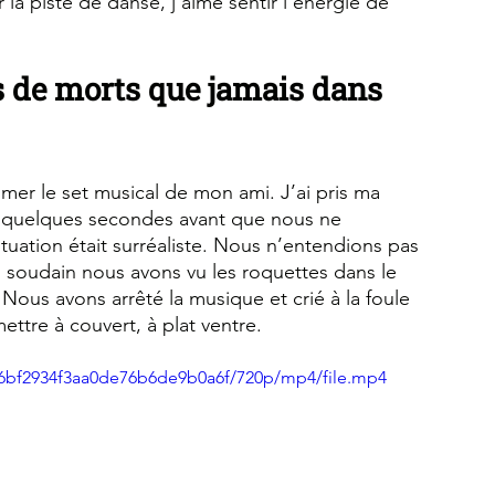
r la piste de danse, j’aime sentir l’énergie de 
us de morts que jamais dans 
ilmer le set musical de mon ami. J’ai pris ma 
, quelques secondes avant que nous ne 
ituation était surréaliste. Nous n’entendions pas 
s soudain nous avons vu les roquettes dans le 
s. Nous avons arrêté la musique et crié à la foule 
 mettre à couvert, à plat ventre.
726bf2934f3aa0de76b6de9b0a6f/720p/mp4/file.mp4