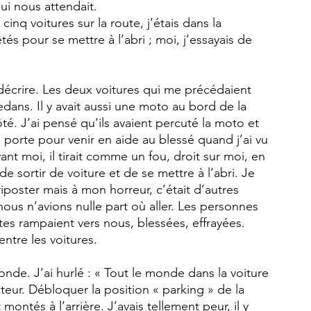
ui nous attendait.
inq voitures sur la route, j’étais dans la 
tés pour se mettre à l’abri ; moi, j’essayais de 
décrire. Les deux voitures qui me précédaient 
dans. Il y avait aussi une moto au bord de la 
é. J’ai pensé qu’ils avaient percuté la moto et 
ma porte pour venir en aide au blessé quand j’ai vu 
vant moi, il tirait comme un fou, droit sur moi, en 
e sortir de voiture et de se mettre à l’abri. Je 
riposter mais à mon horreur, c’était d’autres 
 nous n’avions nulle part où aller. Les personnes 
tes rampaient vers nous, blessées, effrayées. 
ntre les voitures.
onde. J’ai hurlé : « Tout le monde dans la voiture 
cteur. Débloquer la position « parking » de la 
ontés à l’arrière. J’avais tellement peur, il y 