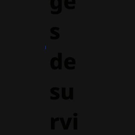
ge
s
de
su
rvi