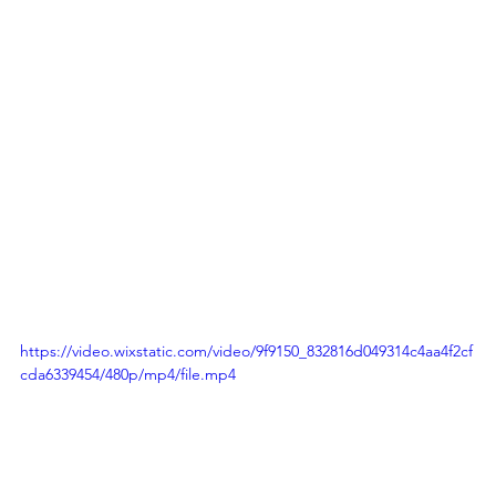
https://video.wixstatic.com/video/9f9150_832816d049314c4aa4f2cf
cda6339454/480p/mp4/file.mp4