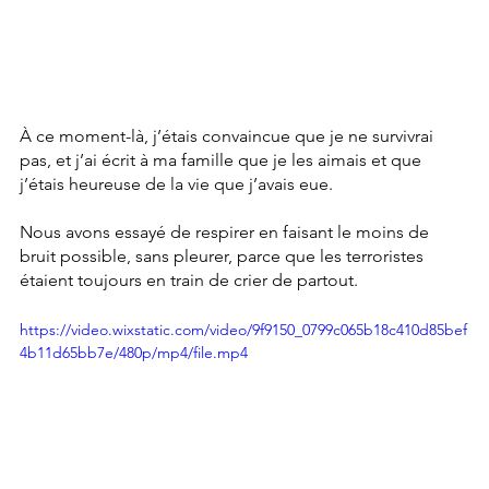
À ce moment-là, j’étais convaincue que je ne survivrai 
pas, et j’ai écrit à ma famille que je les aimais et que 
j’étais heureuse de la vie que j’avais eue.
Nous avons essayé de respirer en faisant le moins de 
bruit possible, sans pleurer, parce que les terroristes 
étaient toujours en train de crier de partout.
https://video.wixstatic.com/video/9f9150_0799c065b18c410d85bef
4b11d65bb7e/480p/mp4/file.mp4