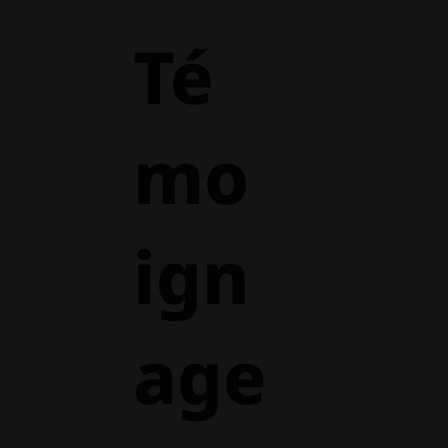
Té
mo
ign
age