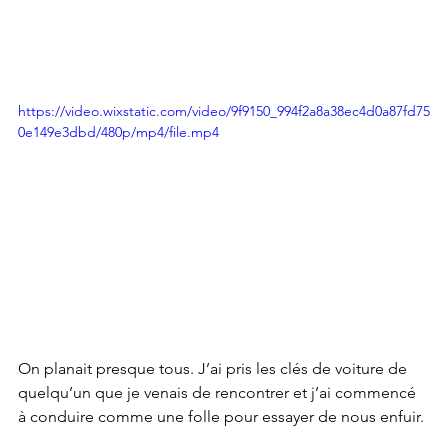
https://video.wixstatic.com/video/9f9150_994f2a8a38ec4d0a87fd75
0e149e3dbd/480p/mp4/file.mp4
On planait presque tous. J’ai pris les clés de voiture de 
quelqu’un que je venais de rencontrer et j’ai commencé 
à conduire comme une folle pour essayer de nous enfuir. 