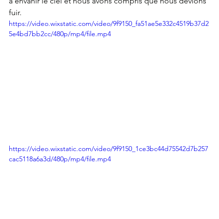
à envahir le ciel et nous avons compris que nous devions 
fuir.
https://video.wixstatic.com/video/9f9150_fa51ae5e332c4519b37d2
5e4bd7bb2cc/480p/mp4/file.mp4
https://video.wixstatic.com/video/9f9150_1ce3bc44d75542d7b257
cac5118a6a3d/480p/mp4/file.mp4