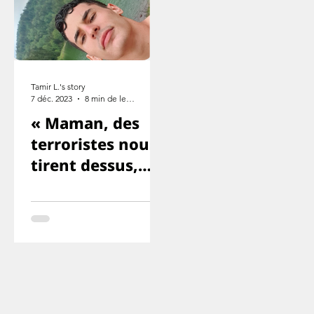
Tamir L.'s story
7 déc. 2023
8 min de lecture
« Maman, des
terroristes nous
tirent dessus,
Yuval et Ron
sont morts. ».