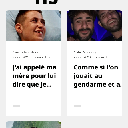
Naama G.'s story
Nativ A.'s story
7 déc. 2023
9 min de lecture
7 déc. 2023
7 min de lecture
J’ai appelé ma
Comme si l'on
mère pour lui
jouait au
dire que je
gendarme et au
l’aime, mais que
voleur ou
cette fois je ne
quelque chose
survivrai pas
comme ça