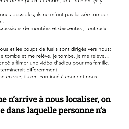
 et de ne pas m’attendre, tout ira bien, ça y 
sonnes possibles; ils ne m’ont pas laissée tomber 
n.
ccessions de montées et descentes , tout cela 
 nous et les coups de fusils sont dirigés vers nous; 
s, je tombe et me relève, je tombe, je me relève…
encé à filmer une vidéo d’adieu pour ma famille. 
 terminerait différemment.
 en vue; ils ont continué à courir et nous 
 n’arrive à nous localiser, on 
e dans laquelle personne n’a 