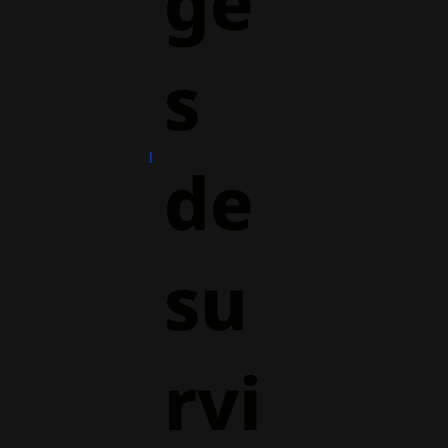
ge
s
de
su
rvi