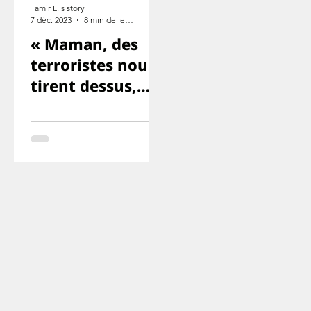
Tamir L.'s story
7 déc. 2023
8 min de lecture
« Maman, des
terroristes nous
tirent dessus,
Yuval et Ron
sont morts. ».