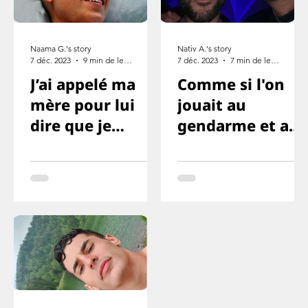
Naama G.'s story
Nativ A.'s story
7 déc. 2023
9 min de lecture
7 déc. 2023
7 min de lecture
J’ai appelé ma
Comme si l'on
mère pour lui
jouait au
dire que je
gendarme et au
l’aime, mais que
voleur ou
cette fois je ne
quelque chose
survivrai pas
comme ça