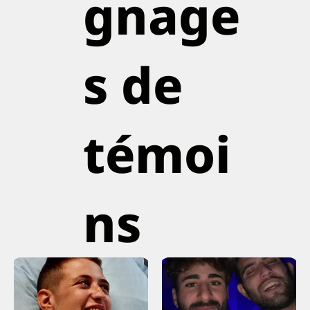
gnage
s de
témoi
ns