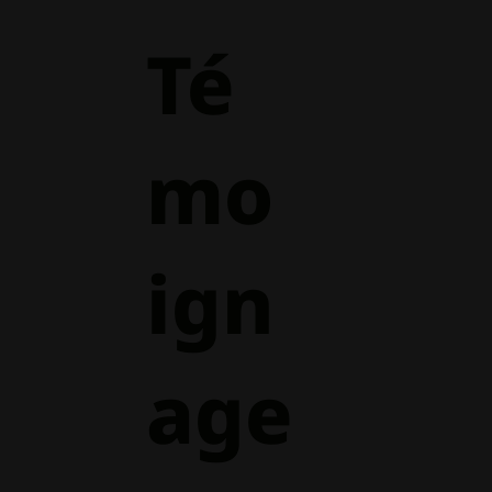
Té
mo
ign
age