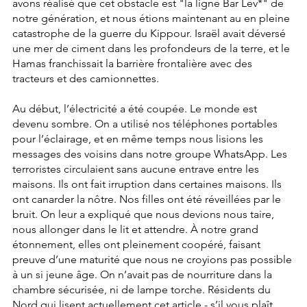
avons réalisé que cet obstacle est "la ligne Bar Lev*" de 
notre génération, et nous étions maintenant au en pleine 
catastrophe de la guerre du Kippour. Israël avait déversé 
une mer de ciment dans les profondeurs de la terre, et le 
Hamas franchissait la barrière frontalière avec des 
tracteurs et des camionnettes.
Au début, l’électricité a été coupée. Le monde est 
devenu sombre. On a utilisé nos téléphones portables 
pour l’éclairage, et en même temps nous lisions les 
messages des voisins dans notre groupe WhatsApp. Les 
terroristes circulaient sans aucune entrave entre les 
maisons. Ils ont fait irruption dans certaines maisons. Ils 
ont canarder la nôtre. Nos filles ont été réveillées par le 
bruit. On leur a expliqué que nous devions nous taire, 
nous allonger dans le lit et attendre. À notre grand 
étonnement, elles ont pleinement coopéré, faisant 
preuve d’une maturité que nous ne croyions pas possible 
à un si jeune âge. On n’avait pas de nourriture dans la 
chambre sécurisée, ni de lampe torche. Résidents du 
Nord qui lisent actuellement cet article - s’il vous plaît, 