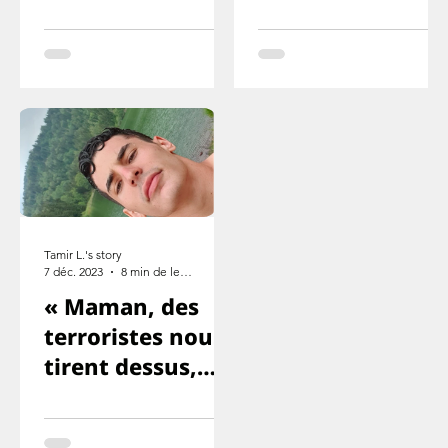
l’aime, mais que
voleur ou
cette fois je ne
quelque chose
survivrai pas
comme ça
Tamir L.'s story
7 déc. 2023
8 min de lecture
« Maman, des
terroristes nous
tirent dessus,
Yuval et Ron
sont morts. ».