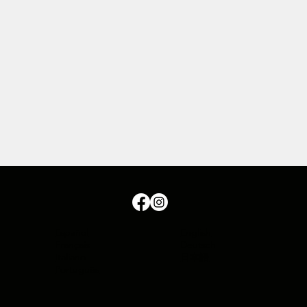
Español
English
Français
Deutsch
Italiano
日本語
Português