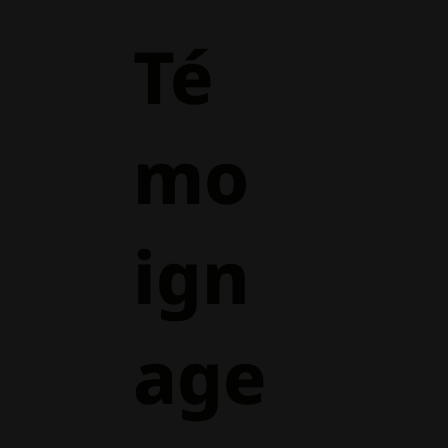
Té
mo
ign
age