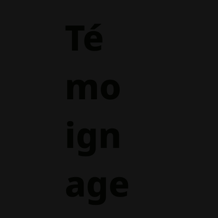
Té
mo
ign
age