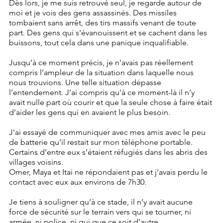
Dès lors, je me suis retrouvé seul, je regarde autour de 
moi et je vois des gens assassinés. Des missiles 
tombaient sans arrêt, des tirs massifs venant de toute 
part. Des gens qui s'évanouissent et se cachent dans les 
buissons, tout cela dans une panique inqualifiable. 
Jusqu’à ce moment précis, je n'avais pas réellement 
compris l’ampleur de la situation dans laquelle nous 
nous trouvions. Une telle situation dépasse 
l’entendement. J’ai compris qu’à ce moment-là il n’y 
avait nulle part où courir et que la seule chose à faire était 
d’aider les gens qui en avaient le plus besoin. 
J'ai essayé de communiquer avec mes amis avec le peu 
de batterie qu’il restait sur mon téléphone portable. 
Certains d’entre eux s’étaient réfugiés dans les abris des 
villages voisins.
Omer, Maya et Itai ne répondaient pas et j’avais perdu le 
contact avec eux aux environs de 7h30.
Je tiens à souligner qu’à ce stade, il n’y avait aucune 
force de sécurité sur le terrain vers qui se tourner, ni 
armée, ni police, ni qui que ce soit d’autre.