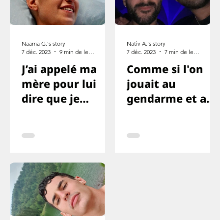
Naama G.'s story
Nativ A.'s story
7 déc. 2023
9 min de lecture
7 déc. 2023
7 min de lecture
J’ai appelé ma
Comme si l'on
mère pour lui
jouait au
dire que je
gendarme et au
l’aime, mais que
voleur ou
cette fois je ne
quelque chose
survivrai pas
comme ça