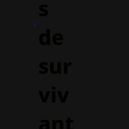
s
de
sur
viv
ant