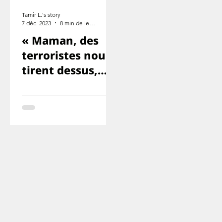
Tamir L.'s story
7 déc. 2023
8 min de lecture
« Maman, des
terroristes nous
tirent dessus,
Yuval et Ron
sont morts. ».