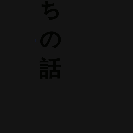
ち
の
話