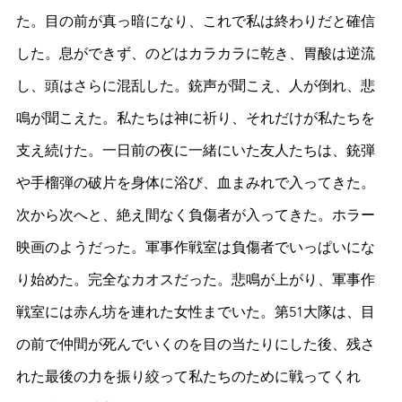
た。目の前が真っ暗になり、これで私は終わりだと確信
した。息ができず、のどはカラカラに乾き、胃酸は逆流
し、頭はさらに混乱した。銃声が聞こえ、人が倒れ、悲
鳴が聞こえた。私たちは神に祈り、それだけが私たちを
支え続けた。一日前の夜に一緒にいた友人たちは、銃弾
や手榴弾の破片を身体に浴び、血まみれで入ってきた。
次から次へと、絶え間なく負傷者が入ってきた。ホラー
映画のようだった。軍事作戦室は負傷者でいっぱいにな
り始めた。完全なカオスだった。悲鳴が上がり、軍事作
戦室には赤ん坊を連れた女性までいた。第51大隊は、目
の前で仲間が死んでいくのを目の当たりにした後、残さ
れた最後の力を振り絞って私たちのために戦ってくれ