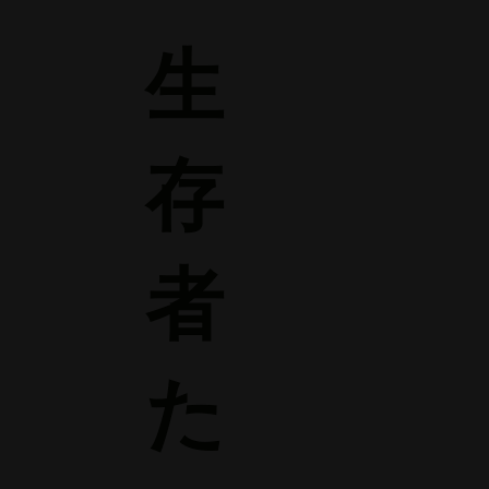
生
存
者
た