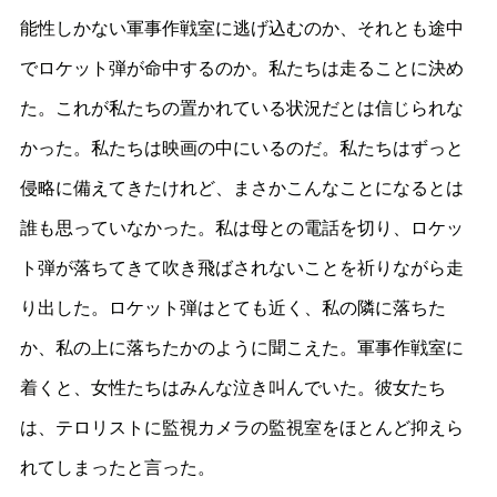
能性しかない軍事作戦室に逃げ込むのか、それとも途中
でロケット弾が命中するのか。私たちは走ることに決め
た。これが私たちの置かれている状況だとは信じられな
かった。私たちは映画の中にいるのだ。私たちはずっと
侵略に備えてきたけれど、まさかこんなことになるとは
誰も思っていなかった。私は母との電話を切り、ロケッ
ト弾が落ちてきて吹き飛ばされないことを祈りながら走
り出した。ロケット弾はとても近く、私の隣に落ちた
か、私の上に落ちたかのように聞こえた。軍事作戦室に
着くと、女性たちはみんな泣き叫んでいた。彼女たち
は、テロリストに監視カメラの監視室をほとんど抑えら
れてしまったと言った。