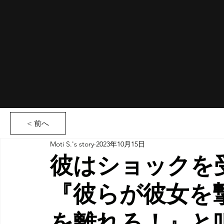
< 前へ
Moti S.'s story
2023年10月15日
彼はショックを
『彼らが彼女を
を離れろ！』と