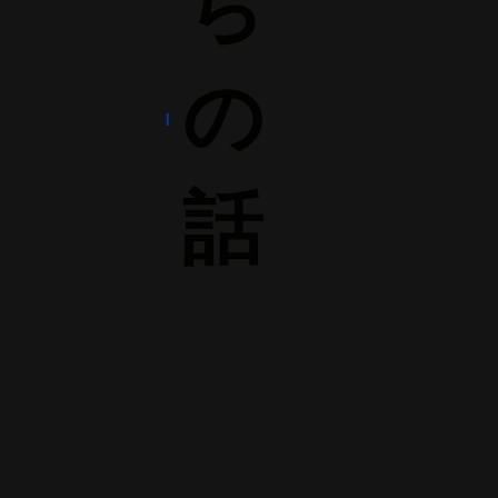
ち
の
話