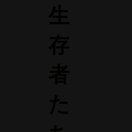
生
存
者
た