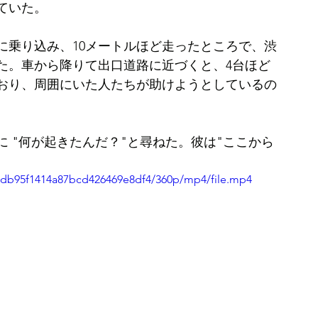
ていた。
に乗り込み、10メートルほど走ったところで、渋
た。車から降りて出口道路に近づくと、4台ほど
おり、周囲にいた人たちが助けようとしているの
 "何が起きたんだ？"と尋ねた。彼は"ここから
97db95f1414a87bcd426469e8df4/360p/mp4/file.mp4