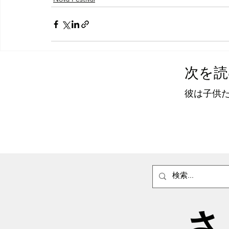
次を読
彼は子供
さ