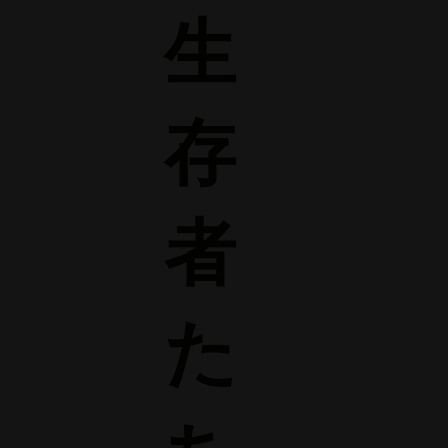
生
存
者
た