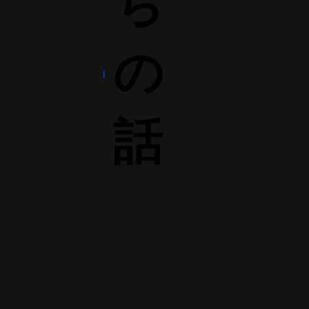
ち
の
話