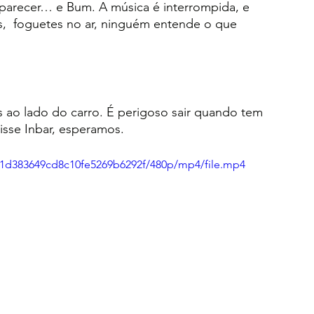
aparecer… e Bum. A música é interrompida, e 
,  foguetes no ar, ninguém entende o que 
 ao lado do carro. É perigoso sair quando tem 
sse Inbar, esperamos.
d61d383649cd8c10fe5269b6292f/480p/mp4/file.mp4