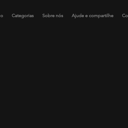
io
Categorias
Sobre nós
Ajude e compartilhe
Co