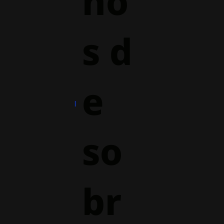
ho
s d
e
so
br