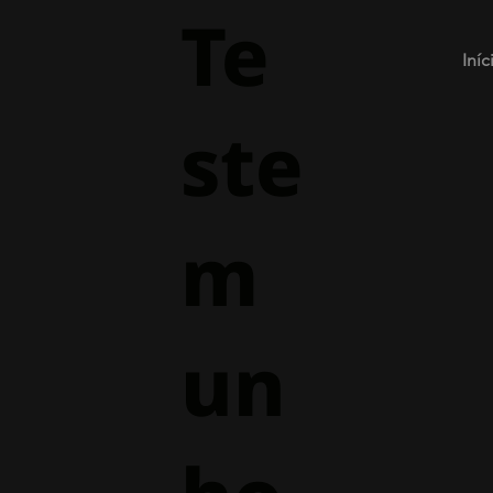
Te
Iníc
ste
m
un