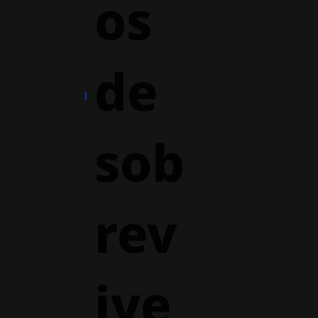
os
de
sob
rev
ive