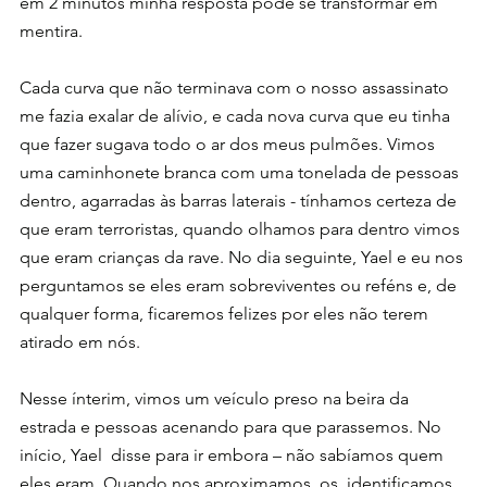
em 2 minutos minha resposta pode se transformar em 
mentira.
Cada curva que não terminava com o nosso assassinato 
me fazia exalar de alívio, e cada nova curva que eu tinha 
que fazer sugava todo o ar dos meus pulmões. Vimos 
uma caminhonete branca com uma tonelada de pessoas 
dentro, agarradas às barras laterais - tínhamos certeza de 
que eram terroristas, quando olhamos para dentro vimos 
que eram crianças da rave. No dia seguinte, Yael e eu nos 
perguntamos se eles eram sobreviventes ou reféns e, de 
qualquer forma, ficaremos felizes por eles não terem 
atirado em nós.
Nesse ínterim, vimos um veículo preso na beira da 
estrada e pessoas acenando para que parassemos. No 
início, Yael  disse para ir embora – não sabíamos quem 
eles eram. Quando nos aproximamos, os  identificamos  