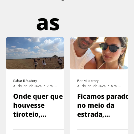
as
Sahar R.'s story
Bar M.'s story
31 de jan. de 2024
7 min de leitura
31 de jan. de 2024
5 min de leitura
Onde quer que
Ficamos parados
houvesse
no meio da
tiroteio,
estrada,
corríamos na
exaustos,
direção oposta
sinalizando para