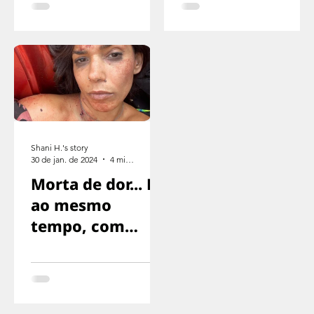
o motorista
parar
Shani H.'s story
30 de jan. de 2024
4 min de leitura
Morta de dor... E
ao mesmo
tempo, com
medo de gritar,
com medo de
que nos
encontrassem..