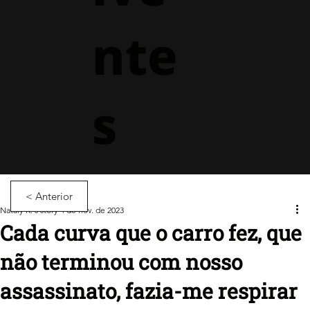
nte
s
< Anterior
Nataly K.'s story
4 de nov. de 2023
Cada curva que o carro fez, que
não terminou com nosso
assassinato, fazia-me respirar