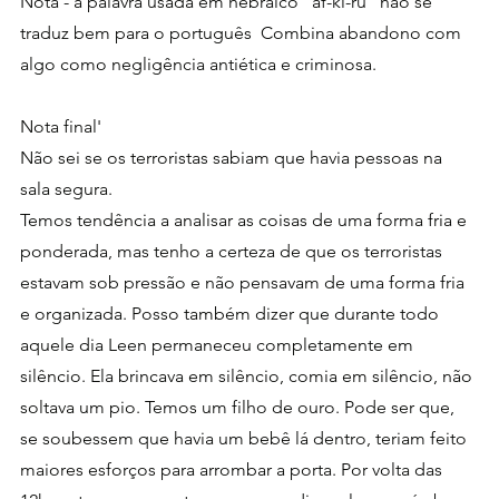
Nota - a palavra usada em hebraico "af-ki-ru" não se 
traduz bem para o português  Combina abandono com 
algo como negligência antiética e criminosa. 
Nota final'
Não sei se os terroristas sabiam que havia pessoas na 
sala segura. 
Temos tendência a analisar as coisas de uma forma fria e 
ponderada, mas tenho a certeza de que os terroristas 
estavam sob pressão e não pensavam de uma forma fria 
e organizada. Posso também dizer que durante todo 
aquele dia Leen permaneceu completamente em 
silêncio. Ela brincava em silêncio, comia em silêncio, não 
soltava um pio. Temos um filho de ouro. Pode ser que, 
se soubessem que havia um bebê lá dentro, teriam feito 
maiores esforços para arrombar a porta. Por volta das 