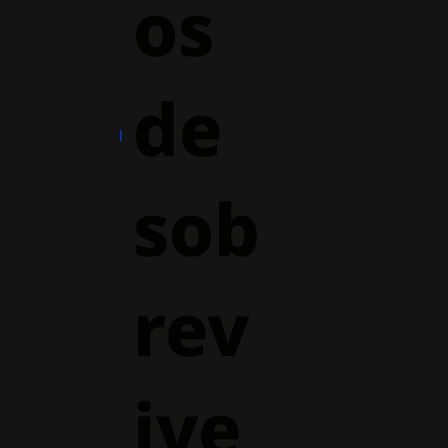
os
de
sob
rev
ive