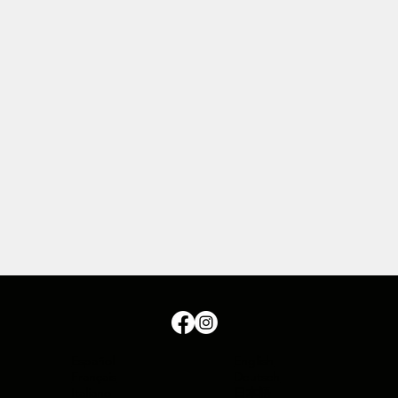
Español
English
Français
Deutsch
Italiano
日本語