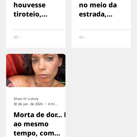
houvesse
no meio da
tiroteio,
estrada,
corríamos na
exaustos,
direção oposta
sinalizando para
o motorista
parar
Shani H.'s story
30 de jan. de 2024
4 min de leitura
Morta de dor... E
ao mesmo
tempo, com