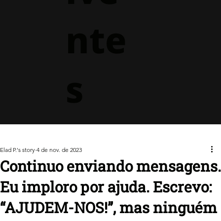
nte
s
Elad P.'s story
4 de nov. de 2023
Continuo enviando mensagens.
Eu imploro por ajuda. Escrevo:
“AJUDEM-NOS!”, mas ninguém