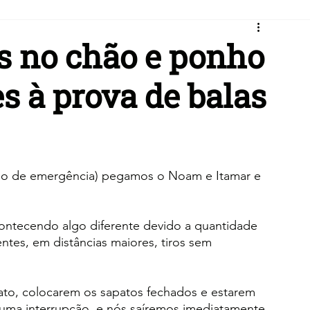
as no chão e ponho
es à prova de balas
o de emergência) pegamos o Noam e Itamar e 
tecendo algo diferente devido a quantidade 
ntes, em distâncias maiores, tiros sem 
iato, colocarem os sapatos fechados e estarem 
 uma interrupção  e nós saíremos imediatamente 