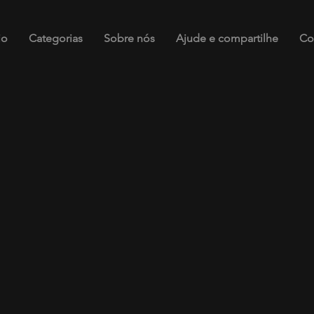
io
Categorias
Sobre nós
Ajude e compartilhe
Co