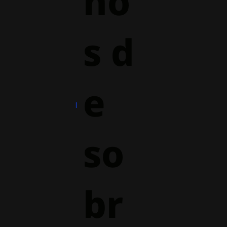
ho
s d
e
so
br