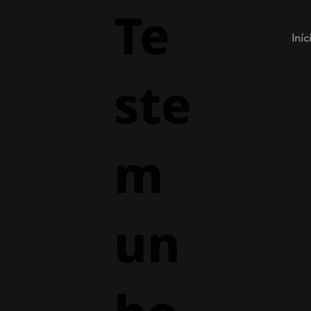
Te
Iníc
ste
m
un