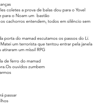
ianças
les coletes a prova de balas dou para o Yovel 
 e para o Noam um  bastão
os cachorros entendem, todos em silêncio sem 
 da porta do mamad escutamos os passos do Li.
Matei um terrorista que tentou entrar pela janela
s atiraram um míssil RPG
ela de ferro do mamad
vora.Os ouvidos zumbem
rarmos
rá passar
olhos