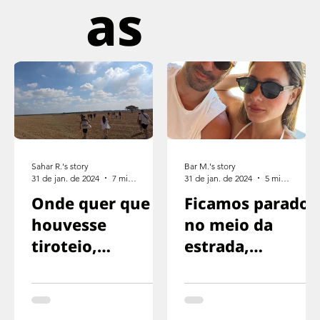
as
Sahar R.'s story
Bar M.'s story
31 de jan. de 2024
7 min de leitura
31 de jan. de 2024
5 min de leitura
Onde quer que
Ficamos parados
houvesse
no meio da
tiroteio,
estrada,
corríamos na
exaustos,
direção oposta
sinalizando para
o motorista