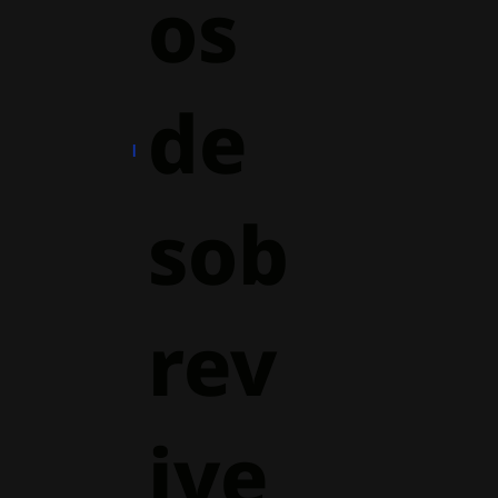
os
de
sob
rev
ive