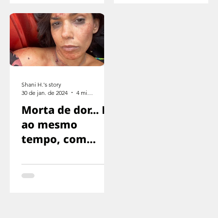
parar
Shani H.'s story
30 de jan. de 2024
4 min de leitura
Morta de dor... E
ao mesmo
tempo, com
medo de gritar,
com medo de
que nos
encontrassem..