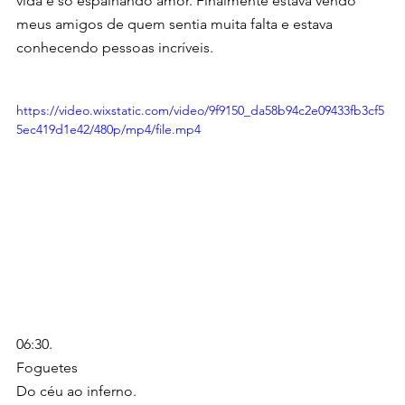
vida e só espalhando amor. Finalmente estava vendo 
meus amigos de quem sentia muita falta e estava 
conhecendo pessoas incríveis.
https://video.wixstatic.com/video/9f9150_da58b94c2e09433fb3cf5
5ec419d1e42/480p/mp4/file.mp4
06:30.
Foguetes
Do céu ao inferno.