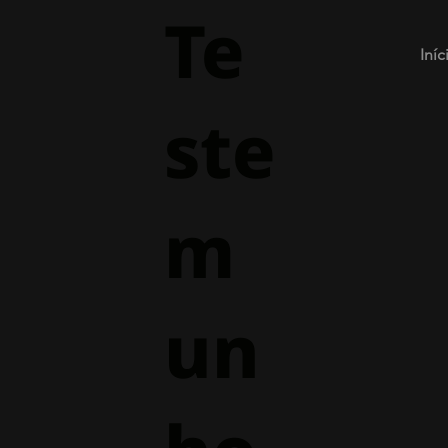
Te
Iníc
ste
m
un