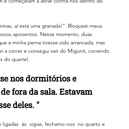
m e começaram a atirar contra nós dentro do  
eninas, aí está uma granada!”. Bloqueei meus 
 nossos aposentos. Nesse momento, duas 
ue a minha perna tivesse sido arrancada, mas 
i a correr e consegui sair do Migunit, correndo 
s do quartel.
-se nos dormitórios e 
de fora da sala. Estavam 
se deles. "
ligadas  às  vigias, fechamo-nos  no quarto e 