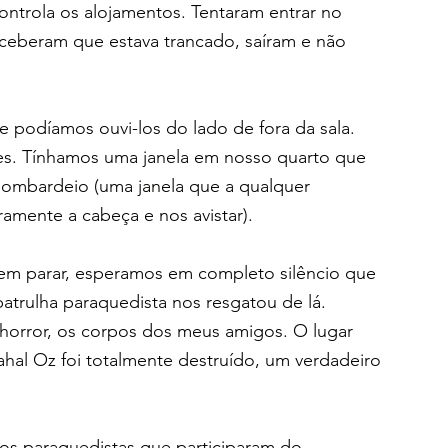
ntrola os alojamentos. Tentaram entrar no 
ceberam que estava trancado, saíram e não 
s e podíamos ouvi-los do lado de fora da sala. 
es. Tínhamos uma janela em nosso quarto que 
ombardeio (uma janela que a qualquer 
ramente a cabeça e nos avistar).
sem parar, esperamos em completo silêncio que 
trulha paraquedista nos resgatou de lá. 
 horror, os corpos dos meus amigos. O lugar 
al Oz foi totalmente destruído, um verdadeiro 
s paraquedistas que participaram do  