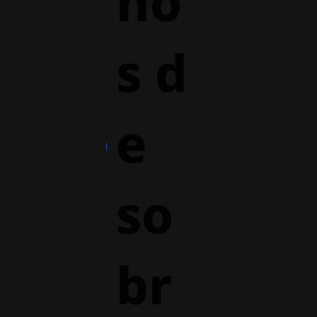
ho
s d
e
so
br