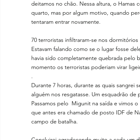
deitamos no chão. Nessa altura, o Hamas co
quarto, mas por algum motivo, quando per
tentaram entrar novamente.
70 terroristas infiltraram-se nos dormitório
Estavam falando como se o lugar fosse del
havia sido completamente quebrada pelo b
momento os terroristas poderiam virar ligei
.
Durante 7 horas, durante as quais sangrei 
alguém nos resgatasse. Um esquadrão de pa
Passamos pelo  Migunit na saída e vimos o
que antes era chamado de posto IDF de Nah
campo de batalha.
Concluirei agradecendo muito a cada um do