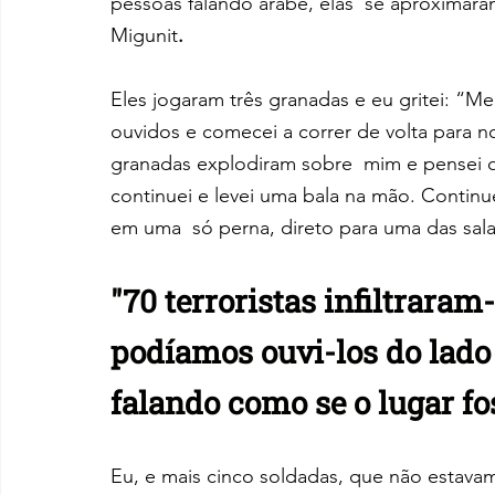
pessoas falando árabe, elas  se aproximara
Migunit
.
Eles jogaram três granadas e eu gritei: “M
ouvidos e comecei a correr de volta para
granadas explodiram sobre  mim e pensei q
continuei e levei uma bala na mão. Continue
em uma  só perna, direto para uma das sala
"70 terroristas infiltraram
podíamos ouvi-los do lado 
falando como se o lugar fos
Eu, e mais cinco soldadas, que não estavam 