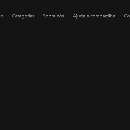
io
Categorias
Sobre nós
Ajude e compartilhe
Co