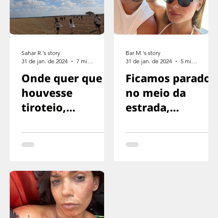
Sahar R.'s story
Bar M.'s story
31 de jan. de 2024
7 min de leitura
31 de jan. de 2024
5 min de leitura
Onde quer que
Ficamos parados
houvesse
no meio da
tiroteio,
estrada,
corríamos na
exaustos,
direção oposta
sinalizando para
o motorista
parar