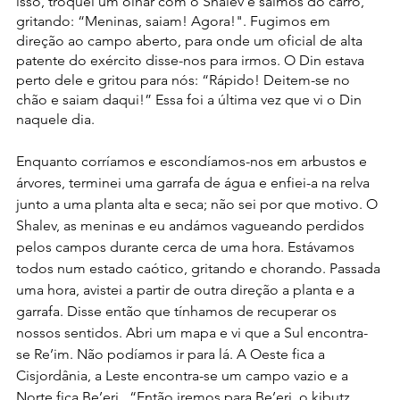
isso, troquei um olhar com o Shalev e saímos do carro, 
gritando: “Meninas, saiam! Agora!". Fugimos em 
direção ao campo aberto, para onde um oficial de alta 
patente do exército disse-nos para irmos. O Din estava 
perto dele e gritou para nós: “Rápido! Deitem-se no 
chão e saiam daqui!” Essa foi a última vez que vi o Din 
naquele dia.
Enquanto corríamos e escondíamos-nos em arbustos e 
árvores, terminei uma garrafa de água e enfiei-a na relva 
junto a uma planta alta e seca; não sei por que motivo. O 
Shalev, as meninas e eu andámos vagueando perdidos 
pelos campos durante cerca de uma hora. Estávamos 
todos num estado caótico, gritando e chorando. Passada 
uma hora, avistei a partir de outra direção a planta e a 
garrafa. Disse então que tínhamos de recuperar os 
nossos sentidos. Abri um mapa e vi que a Sul encontra-
se Re’im. Não podíamos ir para lá. A Oeste fica a 
Cisjordânia, a Leste encontra-se um campo vazio e a 
Norte fica Be’eri.  “Então iremos para Be’eri, o kibutz 