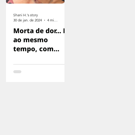
Shani H.'s story
30 de jan. de 2024
4 min de leitura
Morta de dor... E
ao mesmo
tempo, com
medo de gritar,
com medo de
que nos
encontrassem..