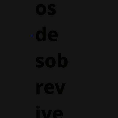
os
de
sob
rev
ive