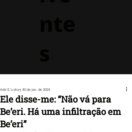
nte
s
Adir E.'s story
30 de jan. de 2024
Ele disse-me: “Não vá para
Be’eri. Há uma infiltração em
Be’eri”