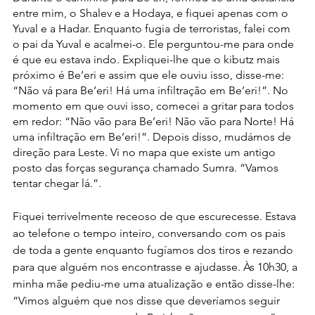
entre mim, o Shalev e a Hodaya, e fiquei apenas com o 
Yuval e a Hadar. Enquanto fugia de terroristas, falei com 
o pai da Yuval e acalmei-o. Ele perguntou-me para onde 
é que eu estava indo. Expliquei-lhe que o kibutz mais 
próximo é Be’eri e assim que ele ouviu isso, disse-me: 
“Não vá para Be’eri! Há uma infiltração em Be’eri!”. No 
momento em que ouvi isso, comecei a gritar para todos 
em redor: “Não vão para Be’eri! Não vão para Norte! Há 
uma infiltração em Be’eri!”. Depois disso, mudámos de 
direção para Leste. Vi no mapa que existe um antigo 
posto das forças segurança chamado Sumra. “Vamos 
tentar chegar lá.”.
Fiquei terrivelmente receoso de que escurecesse. Estava 
ao telefone o tempo inteiro, conversando com os pais 
de toda a gente enquanto fugíamos dos tiros e rezando 
para que alguém nos encontrasse e ajudasse. Às 10h30, a 
minha mãe pediu-me uma atualização e então disse-lhe: 
“Vimos alguém que nos disse que deveríamos seguir 