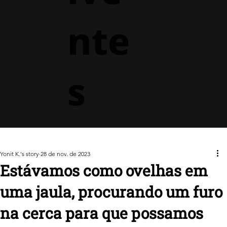
nte
s
Yonit K.'s story
28 de nov. de 2023
Estávamos como ovelhas em
uma jaula, procurando um furo
na cerca para que possamos