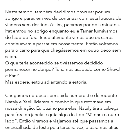
Neste tempo, também decidimos procurar por um 
abrigo e parar, em vez de continuar com esta loucura de 
viagens sem destino. Assim, paramos por dois minutos. 
Ifat entrou no abrigo enquanto eu e Tamar fumávamos 
do lado de fora. Imediatamente vimos que os carros 
continuavam a passar em nossa frente. Então voltamos 
para o carro para que chegássemos em outro beco sem 
saída.
O que teria acontecido se tivéssemos decidido 
permanecer no abrigo? Teríamos acabado como Shuval 
e Ran?
Mas espere, estou adiantando a estória.
Chegamos no beco sem saída número 3 e de repente 
Nataly e Yaeli lideram o comboio que retornava em 
nossa direção. Eu buzino para elas. Nataly tira a cabeça 
para fora da janela e grita algo do tipo “Vá para o outro 
lado”. Então viramos e viajamos até que passamos a 
encruzilhada da festa pela terceira vez, e paramos atrás 