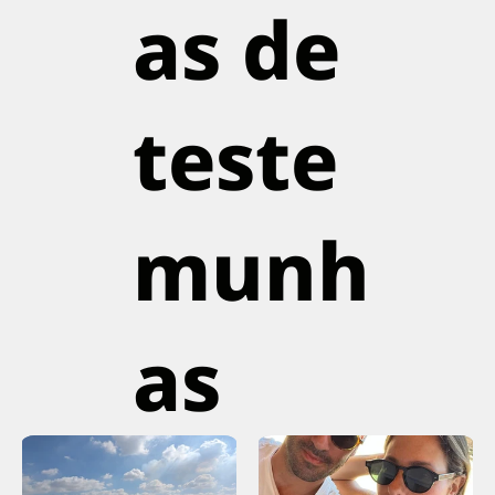
as de
teste
munh
as