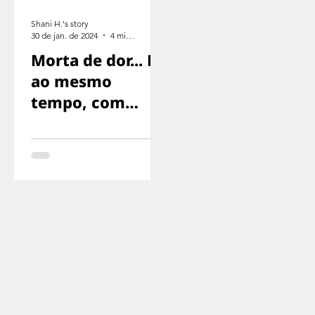
Shani H.'s story
30 de jan. de 2024
4 min de leitura
Morta de dor... E
ao mesmo
tempo, com
medo de gritar,
com medo de
que nos
encontrassem..