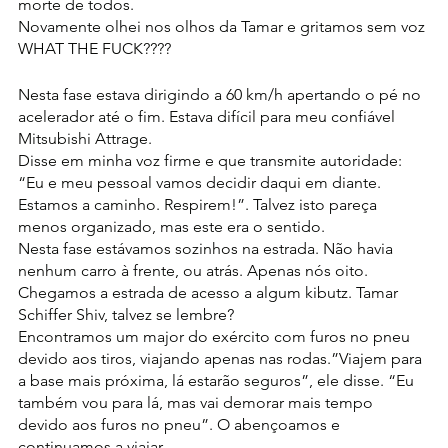
morte de todos.
Novamente olhei nos olhos da Tamar e gritamos sem voz 
WHAT THE FUCK????
Nesta fase estava dirigindo a 60 km/h apertando o pé no 
acelerador até o fim. Estava difícil para meu confiável  
Mitsubishi Attrage.
Disse em minha voz firme e que transmite autoridade: 
“Eu e meu pessoal vamos decidir daqui em diante. 
Estamos a caminho. Respirem!”. Talvez isto pareça 
menos organizado, mas este era o sentido.
Nesta fase estávamos sozinhos na estrada. Não havia 
nenhum carro à frente, ou atrás. Apenas nós oito.
Chegamos a estrada de acesso a algum kibutz. Tamar 
Schiffer Shiv, talvez se lembre?
Encontramos um major do exército com furos no pneu 
devido aos tiros, viajando apenas nas rodas.”Viajem para 
a base mais próxima, lá estarão seguros”, ele disse. “Eu 
também vou para lá, mas vai demorar mais tempo 
devido aos furos no pneu”. O abençoamos e 
continuamos a viajar.