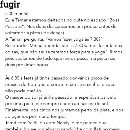
fugir
5:00 manhã.
Eu e Tamar estamos deitados no pufe no espaço “Boas 
Pessoas”. Nós duas descansamos um pouco antes de 
voltarmos à pista ( de dança).
A Tamar  pergunta: “Vamos fazer yoga às 7:30?” 
Respondi: “Minha querida, até as 7:30 vamos fazer tantas 
coisas, que não sei se teremos força para a yoga”. Rimos 
pois sabíamos de tudo que íamos passar na pista nas 
duas próximas horas.
Às 6:30 a festa já tinha passado por vários picos de 
música do tipo que o corpo mexe-se sozinho, e você 
não pode pará-lo.
O nascer do sol já tinha passado, e esperávamos pelo 
próximo pico, ele sempre chega ao nascer do sol.
Finalmente, nós cinco nos juntamos perto da pista, e nos 
abraçamos por muito tempo.
Tamri com Yaeli, eu com Nataly, e me parece que 
também houve um abraço sanduíche com Ifati no meio.