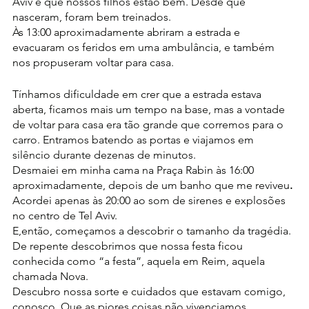
Aviv e que nossos filhos estão bem. Desde que 
nasceram, foram bem treinados.
Às 13:00 aproximadamente abriram a estrada e 
evacuaram os feridos em uma ambulância, e também 
nos propuseram voltar para casa.
Tínhamos dificuldade em crer que a estrada estava 
aberta, ficamos mais um tempo na base, mas a vontade 
de voltar para casa era tão grande que corremos para o 
carro. Entramos batendo as portas e viajamos em 
silêncio durante dezenas de minutos.
Desmaiei em minha cama na Praça Rabin às 16:00 
aproximadamente, depois de um banho que me reviveu
. 
Acordei apenas às 20:00 ao som de sirenes e explosões 
no centro de Tel Aviv.
E,então, começamos a descobrir o tamanho da tragédia.
De repente descobrimos que nossa festa ficou 
conhecida como “a festa”, aquela em Reim, aquela 
chamada Nova.
Descubro nossa sorte e cuidados que estavam comigo, 
conosco. Que as piores coisas não vivenciamos.