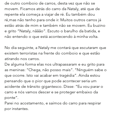
de outro comboio de carros, desta vez que não se 
movem. Ficamos atrás do carro da Nataly, até que de 
repente ela começa a viajar de ré. Eu também dou 
ré,mas não tenho para onde ir. Muitos outros carros já 
estão atrás de mim e também não se movem. Eu buzino 
e grito “Nataly, nããão”. Escuto o barulho da batida, e 
não entendo o que está acontecendo à minha volta.
No dia seguinte, a Nataly me contará que escutaram que 
existem terroristas na frente do comboio e que estão 
atirando nos carros.
De alguma forma elas nos ultrapassaram e eu grito para 
as meninas: “Chega, não posso mais”. “Ninguém sabe o 
que ocorre. Isto vai acabar em tragédia”. Ainda estou 
pensando que o pior que pode acontecer seria um 
acidente de trânsito gigantesco. Disse: “Eu vou parar o 
carro e nós vamos descer e se proteger embaixo da 
ponte”.
Parei no acostamento, e saímos do carro para respirar 
por instantes.