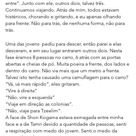
entre”. Junto com ele, outros dois, talvez três. 
Continuamos viajando. Atrás de mim, todos estavam 
histéricos, chorando e gritando, e eu apenas olhando 
para frente. Não para trás, de nenhuma forma, não para 
trás.
Uma das jovens  pediu para descer, então parei e elas 
desceram, e em seu lugar entraram outros dois. Nesta 
fase éramos 8 pessoas no carro, 6 atrás com as portas 
abertas e cheias de pó. Muita poeira a frente, dos lados e 
dentro do carro. Não via mais que um metro a frente. 
Talvez isto tenha causado uma camuflagem para o carro?
“Vá, vá mais rápido”, eles gritaram.
“Vire à direita”
“Não, vire a esquerda”
“Viaje em direção as colonias”.
“Não, viaje para Tzeelim”.
A face de Shon Kogama estava esmagada entre minha 
face e a de Tamri devido a quantidade de pessoas, senti 
a respiração com medo do jovem. Senti o medo da 