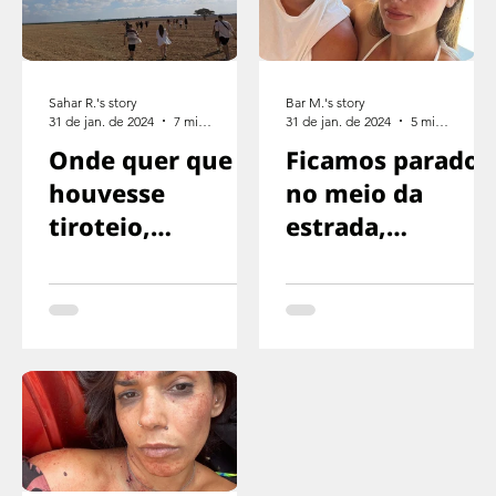
Sahar R.'s story
Bar M.'s story
31 de jan. de 2024
7 min de leitura
31 de jan. de 2024
5 min de leitura
Onde quer que
Ficamos parados
houvesse
no meio da
tiroteio,
estrada,
corríamos na
exaustos,
direção oposta
sinalizando para
o motorista
parar