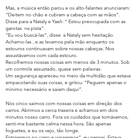
Mas, a música então parou e os alto-falantes anunciaram: 
“Deitem no chão e cubram a cabeça com as mãos”.
Disse para a Nataly e Yaeli: “ Estou preocupada com as 
garotas  na pista”.
“Eu vou buscá-las”, disse  a Nataly sem hesitação.
Achamo-las , e as levamos pela mão enquanto os 
estouros continuavam sobre nossas cabeças. Nos 
assustávamos com cada estouro.
Recolhemos nossas coisas em menos de 3 minutos. Sob 
um controle assustado, quase sem palavras.
Um segurança apareceu no meio da multidão que estava 
empacotando suas coisas, e gritou: “Peguem apenas o 
mínimo necessário e saiam daqui”.
Nós cinco saímos com nossas coisas em direção dos 
carros. Abrimos a cerca traseira e achamos em dois 
minutos nosso carro. Fora os cuidados que tomávamos, 
senti-me bastante calma nessa hora. São apenas 
foguetes, e eu os vejo, tão longe.
Entraremos no carro e viajaremos”, eu pensei. Estava 