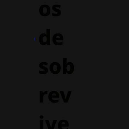
os
de
sob
rev
ive