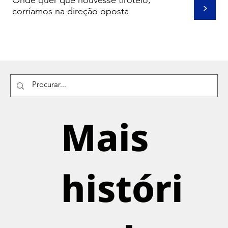
Onde quer que houvesse tiroteio,
>
corríamos na direção oposta
Mais
históri