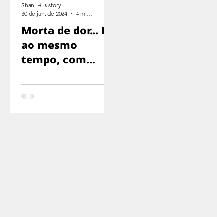
Shani H.'s story
30 de jan. de 2024
4 min de leitura
Morta de dor... E
ao mesmo
tempo, com
medo de gritar,
com medo de
que nos
encontrassem..