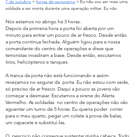
7 de outubro
 > 
forças de segurança
 > Eu não vou ser mais uma 
soldada a ser morta durante uma operação militar. Eu não
Nós estamos no abrigo há 3 horas.
Depois da primeira hora a porta foi aberta por um 
minuto para entrar um pouco de ar fresco. Desde então 
a porta continua fechada. Alguém ligou para a nossa 
comandante do centro de operações e disse que 
terroristas invadiram a base. Desde então, escutamos 
tiros, helicópteros e tanques.
A tranca da porta não está funcionando e assim   
revezamos no segurar da  porta. Eu não estou com sede, 
só preciso de ar fresco. Daqui a pouco as jovens vão 
começar a desmaiar. Escutamos a sirene do Alerta 
Vermelho. As soldadas  no centro de operações não vão 
aguentar um turno de 5 horas.
Eu queria poder  correr 
para o meu quarto, pegar um colete à prova de balas, 
um capacete e substituí-las.
O  pescoço não consegue sustentar minha cabeça. Todo 