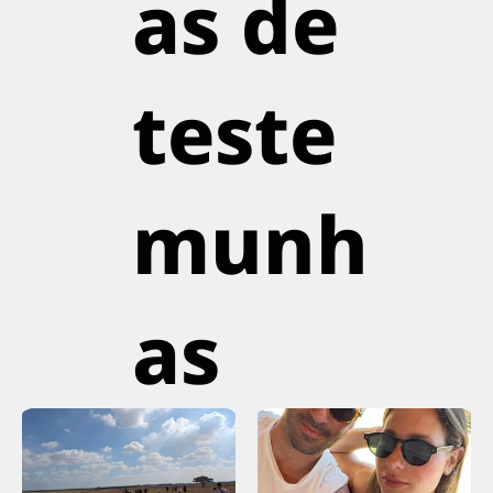
as de
teste
munh
as