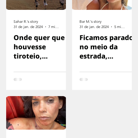
Sahar R.'s story
Bar M.'s story
31 de jan. de 2024
7 min de leitura
31 de jan. de 2024
5 min de leitura
Onde quer que
Ficamos parados
houvesse
no meio da
tiroteio,
estrada,
corríamos na
exaustos,
direção oposta
sinalizando para
o motorista
parar