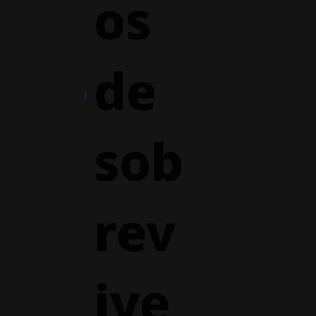
os
de
sob
rev
ive