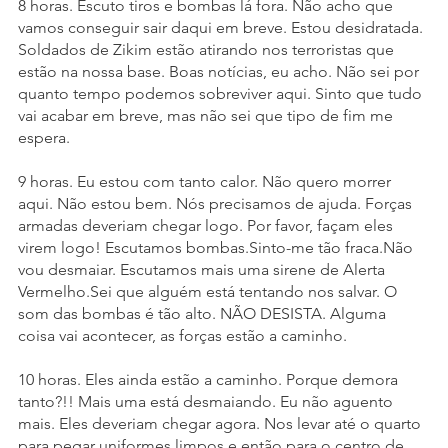
8 horas. Escuto tiros e bombas lá fora. Não acho que 
vamos conseguir sair daqui em breve. Estou desidratada. 
Soldados de Zikim estão atirando nos terroristas que 
estão na nossa base. Boas notícias, eu acho. Não sei por 
quanto tempo podemos sobreviver aqui. Sinto que tudo 
vai acabar em breve, mas não sei que tipo de fim me 
espera.
9 horas. Eu estou com tanto calor. Não quero morrer 
aqui. Não estou bem. Nós precisamos de ajuda. Forças 
armadas deveriam chegar logo. Por favor, façam eles 
virem logo! Escutamos bombas.Sinto-me tão fraca.Não 
vou desmaiar. Escutamos mais uma sirene de Alerta 
Vermelho.Sei que alguém está tentando nos salvar. O 
som das bombas é tão alto. NÃO DESISTA. Alguma 
coisa vai acontecer, as forças estão a caminho.
10 horas. Eles ainda estão a caminho. Porque demora 
tanto?!! Mais uma está desmaiando. Eu não aguento 
mais. Eles deveriam chegar agora. Nos levar até o quarto 
para pegar uniformes limpos e então para o centro de 