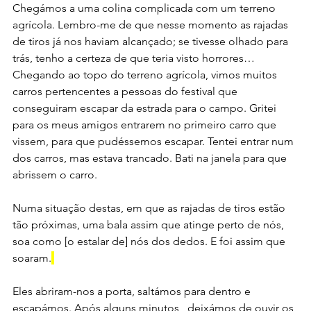
Chegámos a uma colina complicada com um terreno 
agrícola. Lembro-me de que nesse momento as rajadas 
de tiros já nos haviam alcançado; se tivesse olhado para 
trás, tenho a certeza de que teria visto horrores… 
Chegando ao topo do terreno agrícola, vimos muitos 
carros pertencentes a pessoas do festival que 
conseguiram escapar da estrada para o campo. Gritei 
para os meus amigos entrarem no primeiro carro que 
vissem, para que pudéssemos escapar. Tentei entrar num 
dos carros, mas estava trancado. Bati na janela para que 
abrissem o carro. 
Numa situação destas, em que as rajadas de tiros estão 
tão próximas, uma bala assim que atinge perto de nós, 
soa como [o estalar de] nós dos dedos. E foi assim que 
soaram.
Eles abriram-nos a porta, saltámos para dentro e 
escapámos. Após alguns minutos,  deixámos de ouvir os 