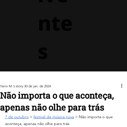
nte
s
Yaniv M.'s story
30 de jan. de 2024
Não importa o que aconteça,
apenas não olhe para trás
7 de outubro
 > 
festival de música nova
> 
Não importa o que 
aconteça, apenas não olhe para trás