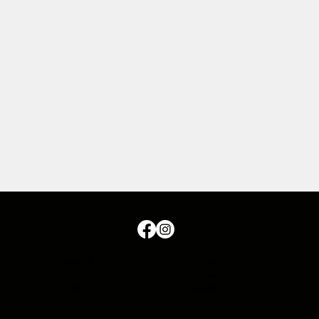
Español
English
Français
Deutsch
Italiano
日本語
Português