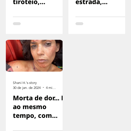
tiroteio,
estrada,
corríamos na
exaustos,
direção oposta
sinalizando para
o motorista
parar
Shani H.'s story
30 de jan. de 2024
4 min de leitura
Morta de dor... E
ao mesmo
tempo, com
medo de gritar,