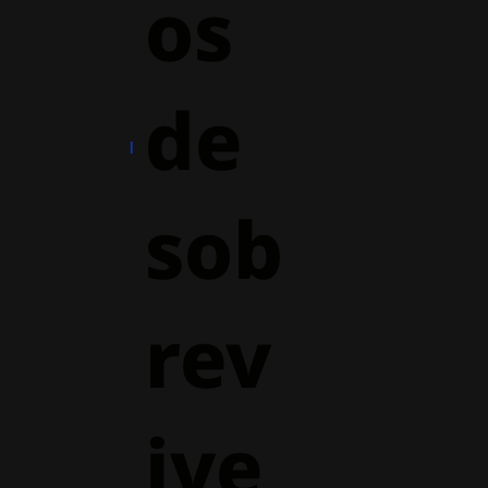
os
de
sob
rev
ive