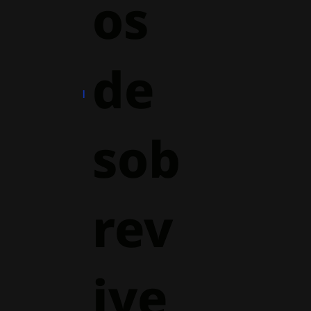
os
de
sob
rev
ive