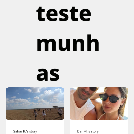
teste
munh
as
Sahar R.'s story
Bar M.'s story