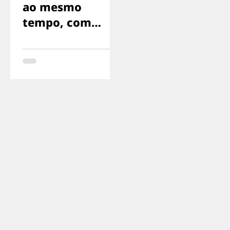
ao mesmo
tempo, com
medo de gritar,
com medo de
que nos
encontrassem..