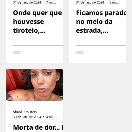
31 de jan. de 2024
7 min de leitura
31 de jan. de 2024
5 min de leitura
Onde quer que
Ficamos parados
houvesse
no meio da
tiroteio,
estrada,
corríamos na
exaustos,
direção oposta
sinalizando para
o motorista
parar
Shani H.'s story
30 de jan. de 2024
4 min de leitura
Morta de dor... E