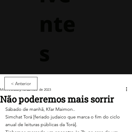
nte
s
< Anterior
Miri A.'s story
13 de nov. de 2023
Não poderemos mais sorrir
Sábado de manhã, Kfar Maimon..
Simchat Torá [feriado judaico que marca o fim do ciclo 
anual de leituras públicas da Torá].