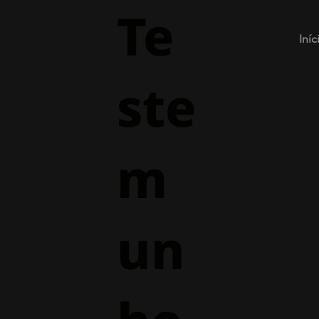
Te
Iníc
ste
m
un