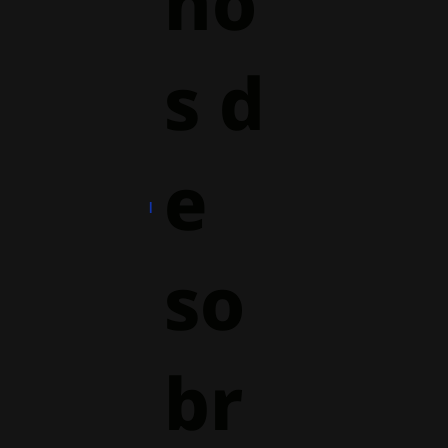
ho
s d
e
so
br