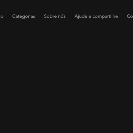
io
Categorias
Sobre nós
Ajude e compartilhe
Co