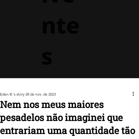
nte
s
Eden B.'s story
28 de nov. de 2023
Nem nos meus maiores
pesadelos não imaginei que
entrariam uma quantidade tão