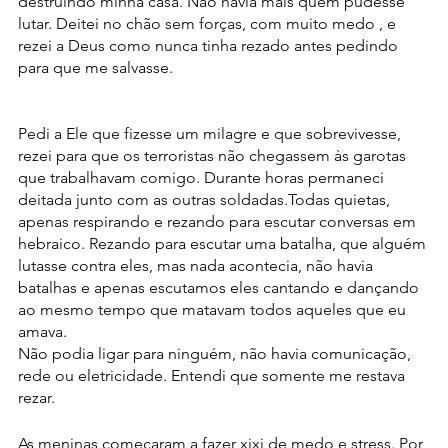
destruindo minha casa. Não havia mais quem pudesse 
lutar. Deitei no chão sem forças, com muito medo , e 
rezei a Deus como nunca tinha rezado antes pedindo 
para que me salvasse. 
Pedi a Ele que fizesse um milagre e que sobrevivesse, 
rezei para que os terroristas não chegassem às garotas  
que trabalhavam comigo. Durante horas permaneci 
deitada junto com as outras soldadas.Todas quietas, 
apenas respirando e rezando para escutar conversas em 
hebraico. Rezando para escutar uma batalha, que alguém 
lutasse contra eles, mas nada acontecia, não havia 
batalhas e apenas escutamos eles cantando e dançando 
ao mesmo tempo que matavam todos aqueles que eu 
amava. 
Não podia ligar para ninguém, não havia comunicação,  
rede ou eletricidade. Entendi que somente me restava 
rezar.
As meninas começaram a fazer xixi de medo e stress. Por 