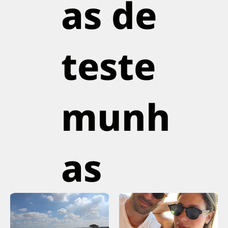
as de
teste
munh
as