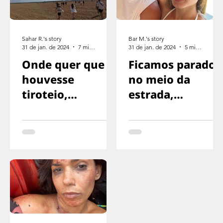
Sahar R.'s story
Bar M.'s story
31 de jan. de 2024
7 min de leitura
31 de jan. de 2024
5 min de leitura
Onde quer que
Ficamos parados
houvesse
no meio da
tiroteio,
estrada,
corríamos na
exaustos,
direção oposta
sinalizando para
o motorista
parar