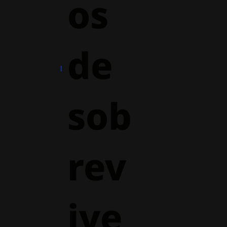
os
de
sob
rev
ive