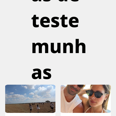
teste
munh
as