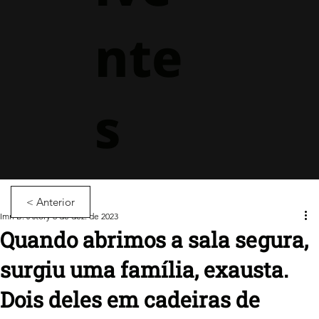
nte
s
< Anterior
Imri B.'s story
6 de dez. de 2023
Quando abrimos a sala segura,
surgiu uma família, exausta.
Dois deles em cadeiras de