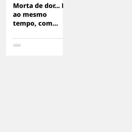
Morta de dor... E
ao mesmo
tempo, com
medo de gritar,
com medo de
que nos
encontrassem..