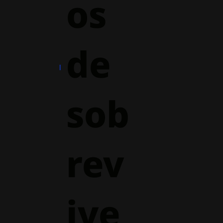
os
de
sob
rev
ive