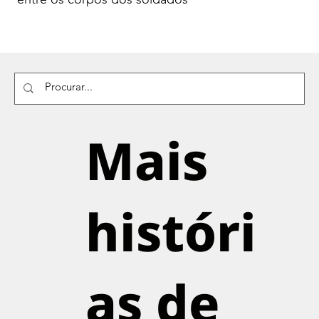
Mais
históri
as de