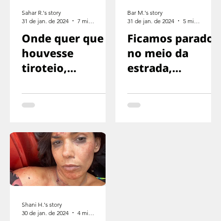
Sahar R.'s story
Bar M.'s story
31 de jan. de 2024
7 min de leitura
31 de jan. de 2024
5 min de leitura
Onde quer que
Ficamos parados
houvesse
no meio da
tiroteio,
estrada,
corríamos na
exaustos,
direção oposta
sinalizando para
o motorista
parar
Shani H.'s story
30 de jan. de 2024
4 min de leitura