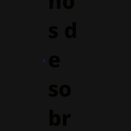
ho
s d
e
so
br