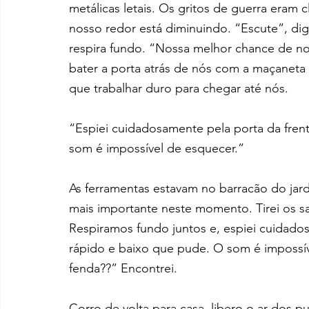
metálicas letais. Os gritos de guerra era
nosso redor está diminuindo. “Escute”, di
respira fundo. “Nossa melhor chance de nos
bater a porta atrás de nós com a maçaneta
que trabalhar duro para chegar até nós.
“Espiei cuidadosamente pela porta da frent
som é impossível de esquecer.”
As ferramentas estavam no barracão do jardi
mais importante neste momento. Tirei os s
Respiramos fundo juntos e, espiei cuidadosa
rápido e baixo que pude. O som é impossív
fenda??” Encontrei.
Corro de volta para casa, libero o ar dos 