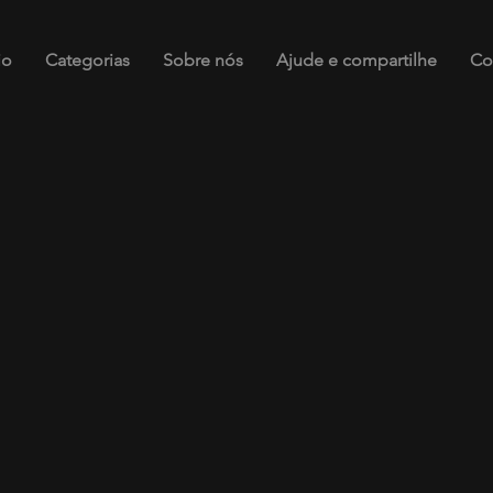
io
Categorias
Sobre nós
Ajude e compartilhe
Co