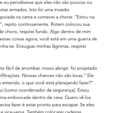
 eu percebesse que eles não são poucos ou 
istas armados. Isto foi uma invasão.
poiada na cama e comecei a chorar. “Estou na 
)”, repito continuamente. Rotem colocou sua 
e choro, respirei fundo. Algo dentro de mim 
r essas coisas agora, você está em uma guerra de 
ha-se. Enxuguei minhas lágrimas, respirei 
o fácil de arrombar, nosso abrigo  foi projetado 
filtrações. Nossas chances não são boas.” Ele 
 entendo, o que você está planejando fazer?”
aqui [como coordenador de segurança]. Estou 
ma emboscada dentro de casa. Quero vê-los 
isa fazer é estar pronto para escapar. Se eles 
 e vice-versa. Também colocarei cadeiras 