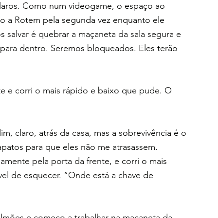
m claros. Como num videogame, o espaço ao 
go a Rotem pela segunda vez enquanto ele 
 salvar é quebrar a maçaneta da sala segura e 
 para dentro. Seremos bloqueados. Eles terão 
e e corri o mais rápido e baixo que pude. O 
m, claro, atrás da casa, mas a sobrevivência é o 
apatos para que eles não me atrasassem. 
mente pela porta da frente, e corri o mais 
el de esquecer. “Onde está a chave de 
pulmões e começo a trabalhar na maçaneta da 