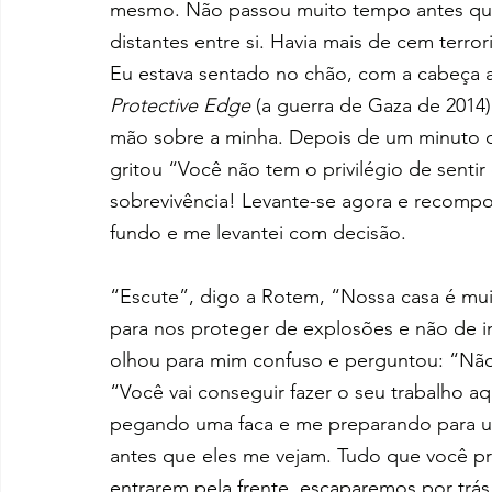
mesmo. Não passou muito tempo antes que
distantes entre si. Havia mais de cem terror
Eu estava sentado no chão, com a cabeça a
Protective Edge
 (a guerra de Gaza de 2014
mão sobre a minha. Depois de um minuto d
gritou “Você não tem o privilégio de senti
sobrevivência! Levante-se agora e recompon
fundo e me levantei com decisão.
“Escute”, digo a Rotem, “Nossa casa é muit
para nos proteger de explosões e não de in
olhou para mim confuso e perguntou: “Não
“Você vai conseguir fazer o seu trabalho 
pegando uma faca e me preparando para u
antes que eles me vejam. Tudo que você prec
entrarem pela frente, escaparemos por trás