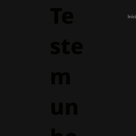
Te
Iníc
ste
m
un