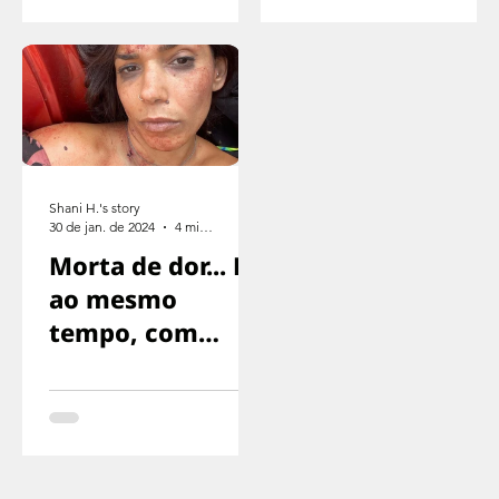
parar
Shani H.'s story
30 de jan. de 2024
4 min de leitura
Morta de dor... E
ao mesmo
tempo, com
medo de gritar,
com medo de
que nos
encontrassem..