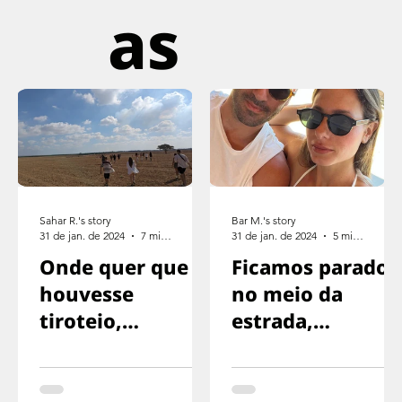
as
Sahar R.'s story
Bar M.'s story
31 de jan. de 2024
7 min de leitura
31 de jan. de 2024
5 min de leitura
Onde quer que
Ficamos parados
houvesse
no meio da
tiroteio,
estrada,
corríamos na
exaustos,
direção oposta
sinalizando para
o motorista