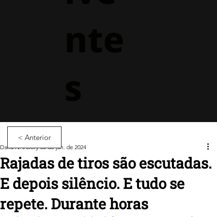
nte
s
< Anterior
Dana N.'s story
30 de jan. de 2024
Rajadas de tiros são escutadas.
E depois silêncio. E tudo se
repete. Durante horas