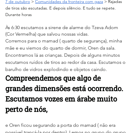
7 de outubro
 > 
Comunidades da fronteira com gaza
 > Rajadas 
de tiros são escutadas. E depois silêncio. E tudo se repete. 
Durante horas
Às 6:30 escutamos a sirene de alarme do Tzeva Adom 
(Cor Vermelha) que salvou nossas vidas.
Corremos para o mamad ( quarto de segurança), minha 
mãe e eu viemos do quarto de dormir, Oren da sala. 
Encontramos lá as crianças. Depois de alguns minutos 
escutamos ruídos de tiros ao redor da casa. Escutamos o 
barulho de vidros explodindo e objetos caindo.
Compreendemos que algo de 
grandes dimensões está ocorrendo. 
Escutamos vozes em árabe muito 
perto de nós, 
e Oren ficou segurando a porta do mamad ( não era 
possível trancá-la por dentro). Lemos no grupo do grupo 