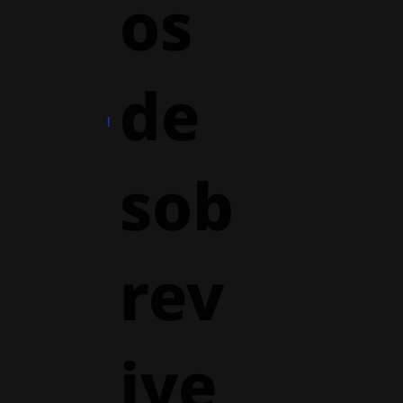
os
de
sob
rev
ive