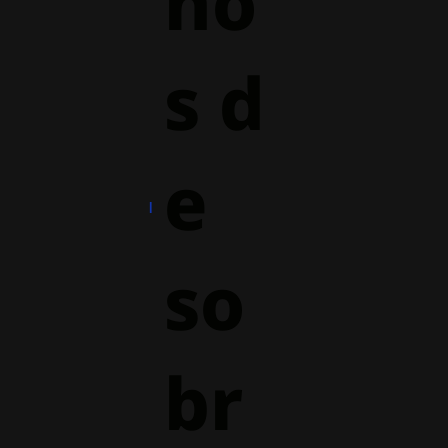
ho
s d
e
so
br