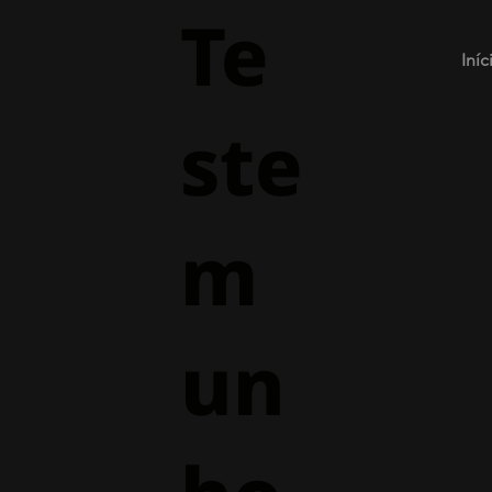
Te
Iníc
ste
m
un