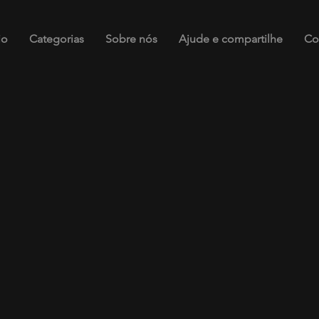
io
Categorias
Sobre nós
Ajude e compartilhe
Co