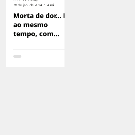
30 de jan. de 2024
4 min de leitura
Morta de dor... E
ao mesmo
tempo, com
medo de gritar,
com medo de
que nos
encontrassem..