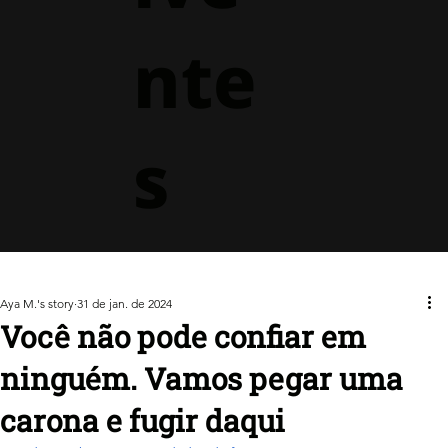
nte
s
Aya M.'s story
31 de jan. de 2024
Você não pode confiar em
ninguém. Vamos pegar uma
carona e fugir daqui