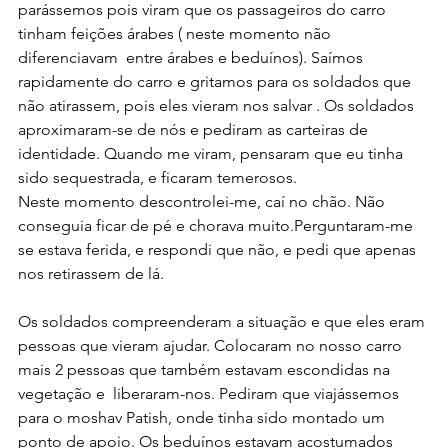
parássemos pois viram que os passageiros do carro 
tinham feições árabes ( neste momento não 
diferenciavam  entre árabes e beduínos). Saímos 
rapidamente do carro e gritamos para os soldados que 
não atirassem, pois eles vieram nos salvar . Os soldados 
aproximaram-se de nós e pediram as carteiras de 
identidade. Quando me viram, pensaram que eu tinha 
sido sequestrada, e ficaram temerosos.
Neste momento descontrolei-me, caí no chão. Não 
conseguia ficar de pé e chorava muito.Perguntaram-me 
se estava ferida, e respondi que não, e pedi que apenas 
nos retirassem de lá.
Os soldados compreenderam a situação e que eles eram 
pessoas que vieram ajudar. Colocaram no nosso carro 
mais 2 pessoas que também estavam escondidas na 
vegetação e  liberaram-nos. Pediram que viajássemos 
para o moshav Patish, onde tinha sido montado um 
ponto de apoio. Os beduínos estavam acostumados 