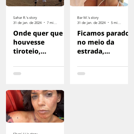
Sahar R.'s story
Bar M.'s story
31 de jan. de 2024
7 min de leitura
31 de jan. de 2024
5 min de leitura
Onde quer que
Ficamos parados
houvesse
no meio da
tiroteio,
estrada,
corríamos na
exaustos,
direção oposta
sinalizando para
o motorista
parar
Shani H.'s story