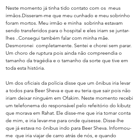
Neste momento já tinha tido contato com os  meus 
irmãos.Disseram-me que meu cunhado e meu sobrinho 
foram mortos. Meu irmão e minha  sobrinha estavam 
sendo transferidos para o hospital e eles iriam se juntar-
lhes ..Consegui também falar com minha mãe. 
Desmoronei  completamente. Sentei e chorei sem parar. 
Um choro de ruptura pois ainda não compreendia o 
tamanho da tragédia e o tamanho da sorte que tive em 
toda esta história.
Um dos oficiais da polícia disse que um ônibus iria levar 
a todos para Beer Sheva e que eu teria que sair pois não 
iriam deixar ninguém em Ofakim. Neste momento recebi 
um telefonema do responsável pelo refeitório do kibutz 
que morava em Rahat. Ele disse-me que iria tomar conta 
de mim, e iria levar-me para onde quisesse. Disse-lhe 
que já estava no ônibus indo para Beer Sheva. Informou-
me  que iria viajar de carro atrás de nós, e quando 