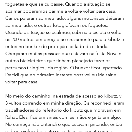
foguetes e que se cuidasse. Quando a situação se 
acalmar poderemos dar meia volta e voltar para casa. 
Carros pararam ao meu lado, alguns motoristas deitaram 
ao meu lado, e outros fotografavam os foguetes. 
Quando a situação se acalmou, subi na bicicleta e voltei 
os 200 metros em direção ao cruzamento para o kibutz e 
entrei no bunker de proteção ao lado da estrada. 
Chegaram muitas pessoas que estavam na festa Nova e 
outros bicicleteiros que tinham planejado fazer os 
percursos ( singles ) da região. O bunker ficou apertado. 
Decidi que no primeiro instante possível eu iria sair e 
voltar para casa.
No meio do caminho, na estrada de acesso ao kibutz, vi 
3 vultos correndo em minha direção. Os reconheci, eram 
trabalhadores do refeitório do kibutz que moravam em 
Rahat. Eles  fizeram sinais com as mãos e gritaram algo. 
No começo não entendi o que estavam gritando, então 
reduzi a velocidade até parar. Eles vieram até mim e 