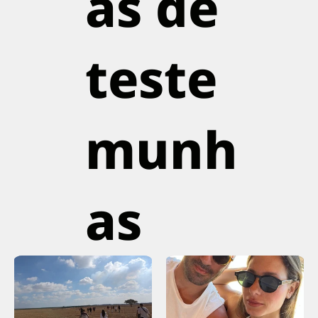
as de
teste
munh
as