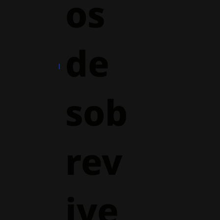
os
de
sob
rev
ive