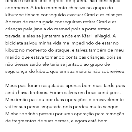
olhos e escutei tiros e gritos de guerra. Não conseguia 
adormecer. A todo momento checava no grupo do 
kibutz se tinham conseguido evacuar Omri e as crianças. 
Apenas de madrugada conseguiram retirar Omri e as 
crianças pela janela do mamad pois a porta estava 
travada, e eles se juntaram a nós em Kfar HaNagid. A 
bicicleta salvou minha vida me impedindo de estar no 
kibutz no momento do ataque, e talvez também de meu 
marido que estava tomando conta das crianças, pois se 
não tivesse saído ele teria se juntado ao grupo de 
segurança  do kibutz que em sua maioria não sobreviveu.
Meus pais foram resgatados apenas bem mais tarde pois 
ainda havia tiroteios. Foram salvos em boas condições. 
Meu irmão passou por duas operações e provavelmente 
vai ter sua perna amputada pois perdeu muito sangue. 
Minha sobrinha passou por uma operação para remoção 
de fragmentos de suas pernas, e agora está bem.