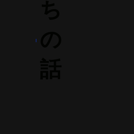
ち
の
話