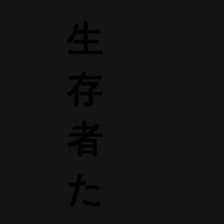
生
存
者
た