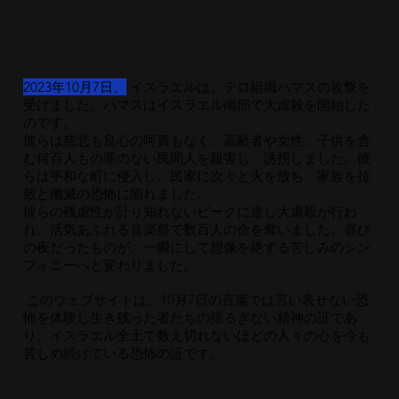
2023年10月7日、
イスラエルは、テロ組織ハマスの攻撃を
受けました。ハマスはイスラエル南部で大虐殺を開始した
のです。
彼らは慈悲も良心の呵責もなく、高齢者や女性、子供を含
む何百人もの罪のない民間人を殺害し、誘拐しました。彼
らは平和な町に侵入し、民家に次々と火を放ち、家族を拉
致と殲滅の恐怖に陥れました。
彼らの残虐性が計り知れないピークに達し大虐殺が行わ
れ、活気あふれる音楽祭で数百人の命を奪いました。喜び
の夜だったものが、一瞬にして想像を絶する苦しみのシン
フォニーへと変わりました。
このウェブサイトは、10月7日の言葉では言い表せない恐
怖を体験し生き残った者たちの揺るぎない精神の証であ
り、イスラエル全土で数え切れないほどの人々の心を今も
苦しめ続けている恐怖の証です。