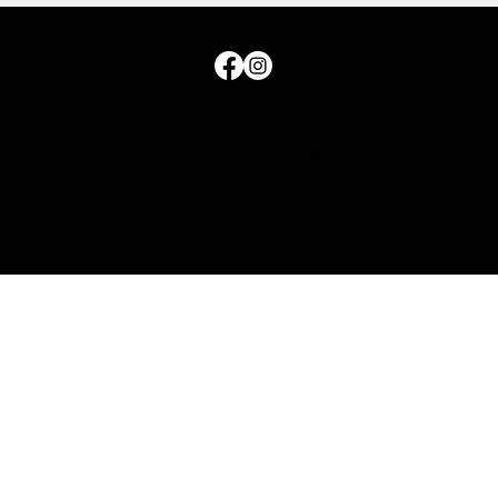
Español
English
Français
Deutsch
Italiano
日本語
Português
Contáctanos
© 2023 by October7.org