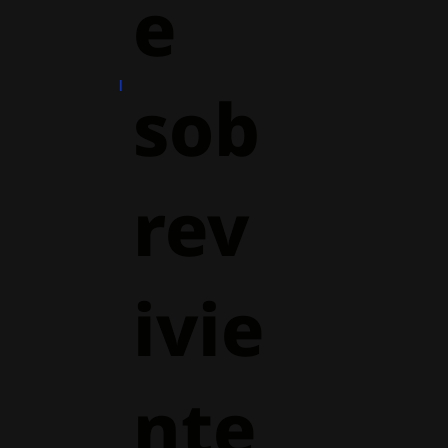
e
sob
rev
ivie
nte