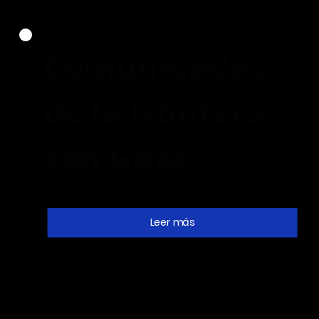
Comunidades
de la frontera
con Gaza
Una andanada de cohetes fue disparada desde la franja de
Gaza hacia Israel, enmascarando la invasión de terroristas
Leer más
de Hamás. Asesinaron sistemática a bebés, niños, mujeres,
hombres. Dispararon cruelmente. Quemaron. Apuñalaron.
Lanzaron granadas. Desmembraron. Violaron.