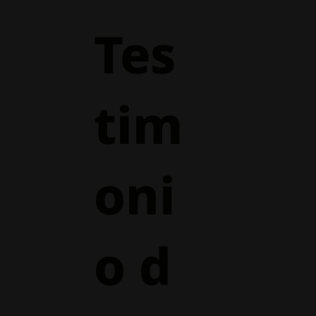
Tes
tim
oni
o d