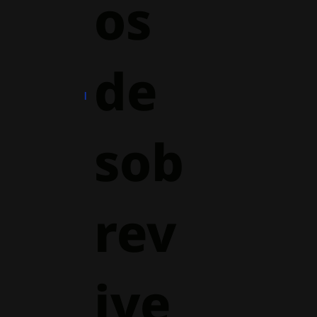
os
de
sob
rev
ive