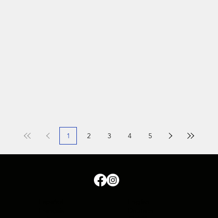
1
2
3
4
5
Español
English
Français
Deutsch