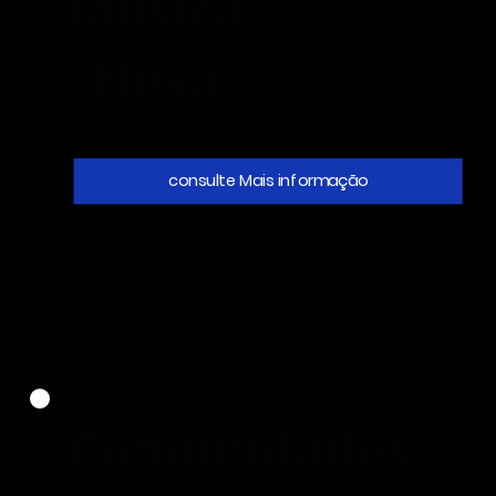
Música
“Nova”
O festival reuniu milhares de israelenses e turistas de todo o
mundo. Na madrugada de sábado ,no dia 7 de outubro,
consulte Mais informação
uma saraivada de roquetes encerrou abruptamente a festa.
O que os participantes da festa na altura não tinham
conhecimento era que terroristas do Hamas se tinham
infiltrado na fronteira e estavam a caminho do recinto..
Comunidades