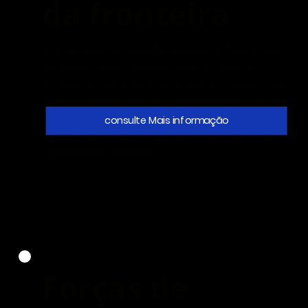
da fronteira
Uma barragem de foguetes foi disparada da Faixa de Gaza
em direção a Israel, camuflando assim a invasão de
terroristas do Hamas em território israelita. Invadiram casas
e salas seguras, assassinando, de forma sistemática, bebês,
crianças, mulheres, homens e idosos.
consulte Mais informação
Eles atiraram. Queimado. Esfaqueado. Joguei granadas.
Desmembrado. Estuprando.
Forças de