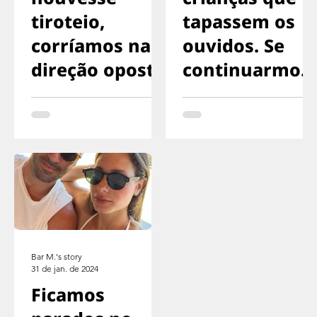
tiroteio,
tapassem os
corríamos na
ouvidos. Se
direção oposta
continuarmos
vivos, não
precisarão
lembrar-se do
que ouviram
Bar M.'s story
31 de jan. de 2024
Ficamos