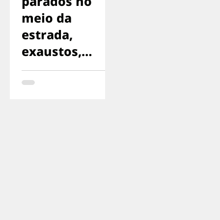
parados no
meio da
estrada,
exaustos,
sinalizando
para o
motorista
parar