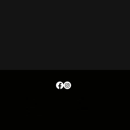
Español
English
Français
Deutsch
Italiano
日本語
Português