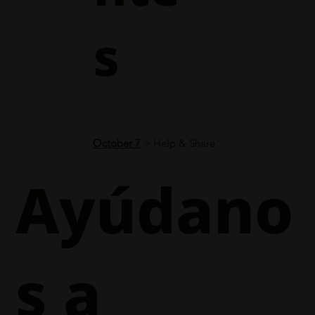
s
October 7
> Help & Share
Ayúdano
s a