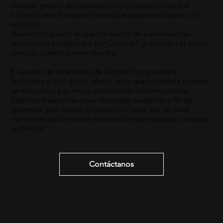
museos, grupos de investigación y organizaciones que
luchan contra el antisemitismo que deseen asociarse con
nosotros.
Nuestro propósito es que los relatos de sobrevivientes
recopilados y traducidos por October7.org tengan el mayor
impacto posible a nivel mundial.
El equipo de voluntarios de October7.org quisiera
facilitarles el uso de los relatos, para que realmente puedan
ser expuestos a la mayor cantidad de lectores posible.
Estamos disponibles para responder preguntas a fin de
garantizar que vuestra organización haga uso de estos
materiales de la manera más efectiva para ustedes y vuestra
audiencia".
Contáctanos​