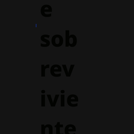
e
sob
rev
ivie
nte