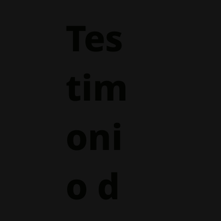
Tes
tim
oni
o d