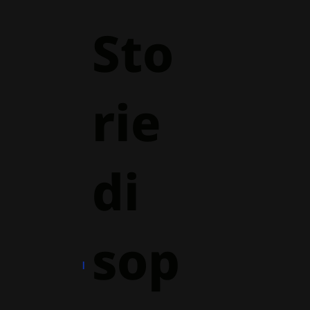
Sto
rie
di
sop