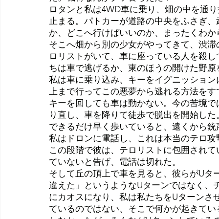
ロタンと私は4WD車に乗り、畑の中を通
止まる。パトカーが道路の中央をふさぎ、
か、どこへ行けばいいのか、まったくわか
そこへ畑から別の少女がやってきて、渋滞
ロリストがいて、車に座っている人を殺し
ちは車で逃げるか、東のほうの開けた野原
私は車に乗り込み、キーをイグニッション
上まで行ってこの悪夢から逃れる方法をす
キーを回しても車は動かない。今の苦境で
り直し、車を降りて徒歩で脱出を開始した
できるだけ早く歩いていると、遠くから銃
私はドロンに電話し、これは本当のテロ攻
この段階で彼は、テロリストに包囲されて
ていないと告げ、電話は切れた。
そして丘の頂上で車を見ると、彼らがUタ
違えた」というようなUターンではなく、チ
にカオスになり、私は私たちをUターンさ
ているのではない、そこで何かが起きてい