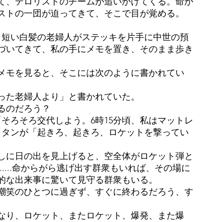
て、テロリストのチームが追いかけてくる。命か
ストの一団が迫ってきて、そこで目が覚める。
、短い白髪の老婦人がステッキを片手に中世の預
づいてきて、私の手にメモを置き、そのまま歩き
メモを見ると、そこには次のように書かれてい
った老婦人より」と書かれていた。
るのだろう？
そろそろ交代しよう。6時15分頃、私はマットレ
ロタンが「起きろ、起きろ、ロケットを撃ってい
。
しに日の出を見上げると、空全体がロケット弾と
....命からがら逃げ出す群衆もいれば、その場に
的な出来事に驚いて見守る群衆もいる。
嘲笑のひとつに過ぎず、すぐに終わるだろう、す
。
なり、ロケット、またロケット、爆発、また爆