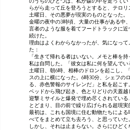
のうちのひとつは、私が森の中を走ってい
らがら走って丘を登ろうとすると、テロリ
土曜日、その悪夢が現実のものとなった。
金曜の夜中の3時頃、大量の仕事がある中
言者のような服を着てフードトラックに近
続けた。
理由はよくわからなかったが、気になって
た：
「生きて帰れる者はいない。メモと棒を持
私は自問した。「彼女は私に何を望んでい
土曜日、朝6時、相棒のドロンを起こし、「
スの上に横になった。6時30分、シェフの
る、赤色警報のサイレンだ」と私を起こす
ベッドから飛び起き、色とりどりの天蓋越
迎撃ミサイルと爆発で埋め尽くされている..
とどまり、目の前で繰り広げられる超現実
最初は、これも国境に住む動物たちによる
べてをまとめて立ち去ろう、と思っていた
しかし、それは止まらない。さらにひどく