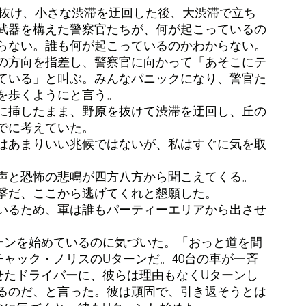
り抜け、小さな渋滞を迂回した後、大渋滞で立ち
武器を構えた警察官たちが、何が起こっているの
らない。誰も何が起こっているのかわからない。
の方向を指差し、警察官に向かって「あそこにテ
ている」と叫ぶ。みんなパニックになり、警官た
を歩くようにと言う。
に挿したまま、野原を抜けて渋滞を迂回し、丘の
でに考えていた。
はあまりいい兆候ではないが、私はすぐに気を取
。
声と恐怖の悲鳴が四方八方から聞こえてくる。
撃だ、ここから逃げてくれと懇願した。
いるため、軍は誰もパーティーエリアから出させ
ーンを始めているのに気づいた。「おっと道を間
ャック・ノリスのUターンだ。40台の車が一斉
せたドライバーに、彼らは理由もなくUターンし
るのだ、と言った。彼は頑固で、引き返そうとは