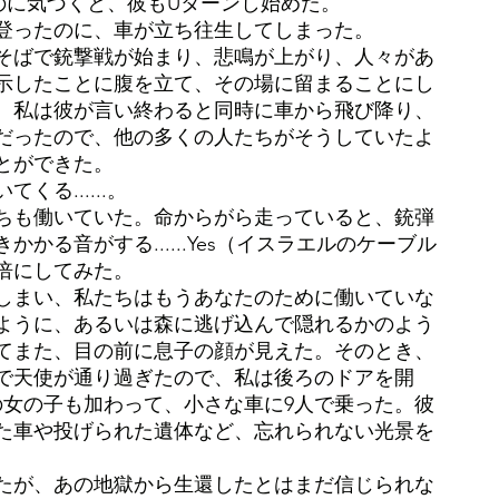
のに気づくと、彼もUターンし始めた。
登ったのに、車が立ち往生してしまった。
そばで銃撃戦が始まり、悲鳴が上がり、人々があ
示したことに腹を立て、その場に留まることにし
。私は彼が言い終わると同時に車から飛び降り、
だったので、他の多くの人たちがそうしていたよ
とができた。
る......。
ちも働いていた。命からがら走っていると、銃弾
る音がする......Yes（イスラエルのケーブル
0倍にしてみた。
しまい、私たちはもうあなたのために働いていな
ように、あるいは森に逃げ込んで隠れるかのよう
てまた、目の前に息子の顔が見えた。そのとき、
で天使が通り過ぎたので、私は後ろのドアを開
の女の子も加わって、小さな車に9人で乗った。彼
た車や投げられた遺体など、忘れられない光景を
たが、あの地獄から生還したとはまだ信じられな