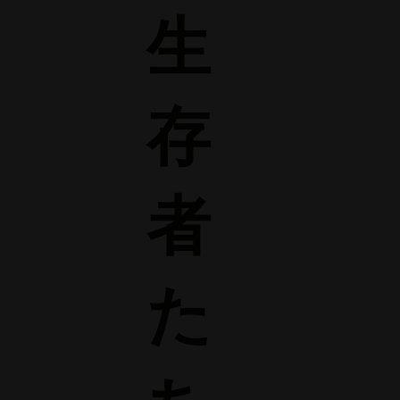
生
存
者
た