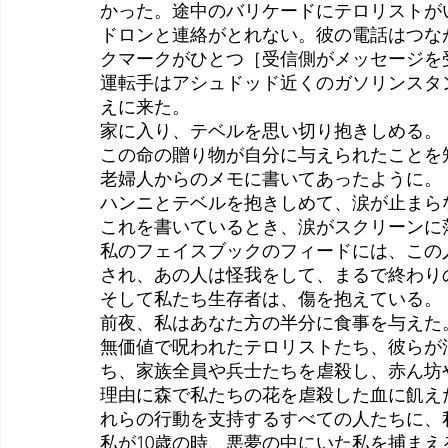
かった。途中のバリケードにテロリストが
ドロンと連絡がとれない。彼の電話はつなが
クマークがひとつ［受信側がメッセージを
運転手はアシュドッド近くのガソリンスタ
えに来た。
家に入り、テベルを思い切り抱きしめる。
この命の贈り物が自分に与えられたことを
老婦人からのメモに書いてあったように。
ハンニとテベルを抱きしめて、涙が止まら
これを書いているとき、涙がスクリーンに
私のフェイスブックのフィードには、この
され、あの人は怪我をして、まるで終わり
そして私たち生存者は、傷を抱えている。
前夜、私はあなた方の半分に食事を与えた。
無価値で呪われたテロリストたち、彼らが
ち、家族全員や兵士たちを虐殺し、赤ん坊
理由に森で私たちの花を虐殺した血に飢え
れらの行動を支持するすべての人たちに、
私が10歳の時、悪夢の中にいた私を捕ま