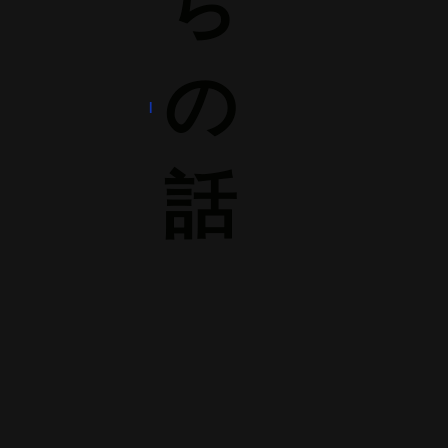
ち
の
話