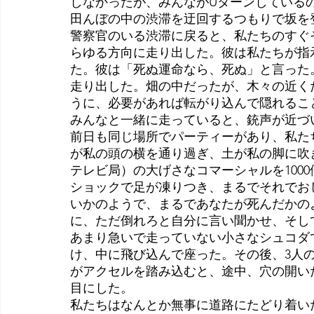
しなかったが、みんながUターンしている
田んぼの中の渋滞を迂回するつもりで坂を
警察官のいる渋滞に戻ると、私たちのすぐ
らゆる方向に走り出した。彼は私たちが指
た。彼は「死ぬ運命なら、死ぬ」と言った
走り出した。畑の中だったが、木々の近く
うに、必要があれば転がり込んで隠れるこ
みんなと一緒に走っていると、銃声が近づいてく
前日も同じ場所でパーティーがあり、私た
が私の頭の横を通り過ぎ、土が私の脚に吹きかか
テレビ局）の大げさなコマーシャルを100
ショックで足が凍りつき、まるでそれでお
いかのようで、まるであなたが死んだかの
に、ただ倒れろと自分に言い聞かせ、そし
あまり急いで走っていない小さなシュコダ
け、中に飛び込んで座った。その後、3人
がアクセルを踏み込むと、途中、穴の開い
目にした。
私たちはなんとか無事に道路にたどり着い