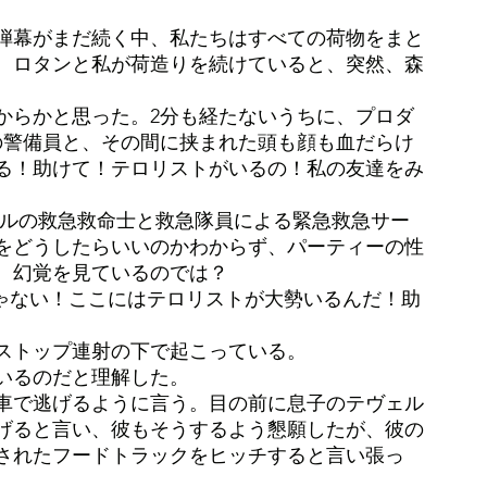
弾幕がまだ続く中、私たちはすべての荷物をまと
。ロタンと私が荷造りを続けていると、突然、森
からかと思った。2分も経たないうちに、プロダ
の警備員と、その間に挟まれた頭も顔も血だらけ
る！助けて！テロリストがいるの！私の友達をみ
エルの救急救命士と救急隊員による緊急救急サー
をどうしたらいいのかわからず、パーティーの性
、幻覚を見ているのでは？
じゃない！ここにはテロリストが大勢いるんだ！助
ストップ連射の下で起こっている。
いるのだと理解した。
車で逃げるように言う。目の前に息子のテヴェル
げると言い、彼もそうするよう懇願したが、彼の
されたフードトラックをヒッチすると言い張っ