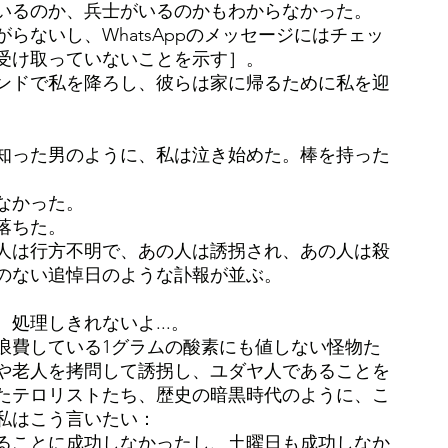
いるのか、兵士がいるのかもわからなかった。
らないし、WhatsAppのメッセージにはチェッ
受け取っていないことを示す］。
ンドで私を降ろし、彼らは家に帰るために私を迎
知った男のように、私は泣き始めた。棒を持った
なかった。
落ちた。
人は行方不明で、あの人は誘拐され、あの人は殺
のない追悼日のような訃報が並ぶ。
処理しきれないよ...。
浪費している1グラムの酸素にも値しない怪物た
や老人を拷問して誘拐し、ユダヤ人であることを
たテロリストたち、歴史の暗黒時代のように、こ
私はこう言いたい：
えることに成功しなかったし、土曜日も成功しなか