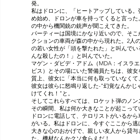
発。
私はドロンに、「ヒートアップしている。
め始め、ドロンが車を持ってくると言った
の中から機関銃の銃声が聞こえてきた。
パーティーは国境にかなり近いので、そこ
クションの車両が森の中から現れた。2人
の若い女性が「頭を撃たれた」と叫んでい
んな殺したの！」と叫んでいた。
マゲン・ダビデ・アドム（MDA：イスラ
ビス）とその場にいた警備員たちは、彼女
質上、彼女に「本当に何も取っていなくて
彼女は彼らに怒鳴り返した-"幻覚なんか
けてくれ！"と。
そしてこれらすべては、ロケット弾のノン
その瞬間、私は何か大きなことが起こって
ドロンに電話して、テロリストがいるから
がいる。私はドロンに、今すぐここから逃
大きな心のおかげで、親しい友人から貸与
た。機材なんかクソ食らえだ！