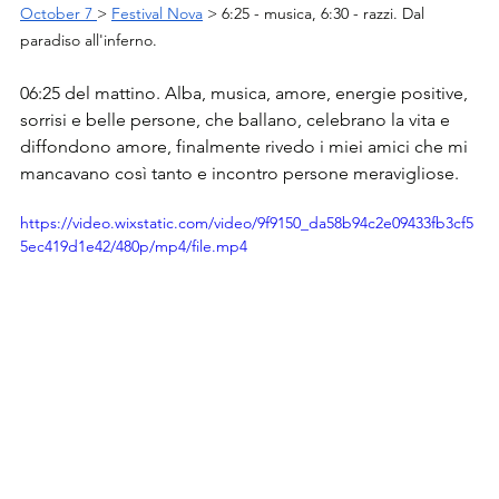
October 7 
> 
Festival Nova
 > 6:25 - musica, 6:30 - razzi. Dal 
paradiso all'inferno.
06:25 del mattino. Alba, musica, amore, energie positive, 
sorrisi e belle persone, che ballano, celebrano la vita e 
diffondono amore, finalmente rivedo i miei amici che mi 
mancavano così tanto e incontro persone meravigliose.
https://video.wixstatic.com/video/9f9150_da58b94c2e09433fb3cf5
5ec419d1e42/480p/mp4/file.mp4