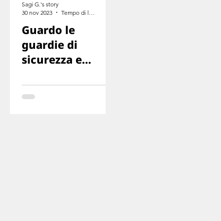
Sagi G.'s story
30 nov 2023
Tempo di lettura: 4 min
Guardo le
guardie di
sicurezza e
capisco che non
hanno idea di
cosa fare