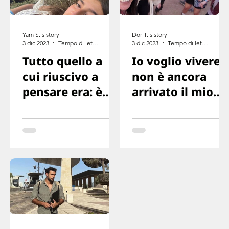
Yam S.'s story
Dor T.'s story
3 dic 2023
Tempo di lettura: 6 min
3 dic 2023
Tempo di lettura: 3 min
Tutto quello a
Io voglio vivere,
cui riuscivo a
non è ancora
pensare era: è
arrivato il mio
finita! La mia
momento di
vita finisce qui
morire. Io voglio
v-i-v-e-r-e