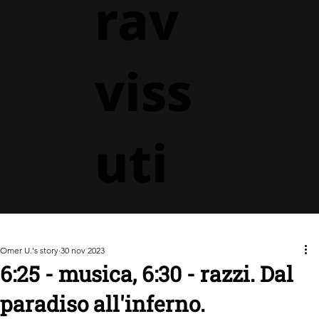
rav
viss
uti
Omer U.'s story
30 nov 2023
6:25 - musica, 6:30 - razzi. Dal
paradiso all'inferno.