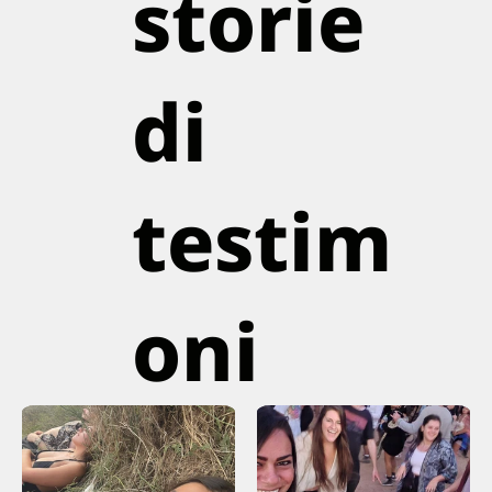
storie
di
testim
oni