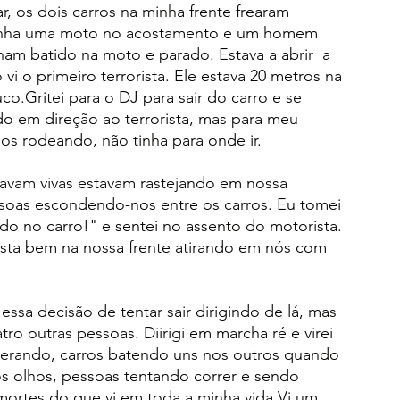
r, os dois carros na minha frente frearam 
Tinha uma moto no acostamento e um homem 
ham batido na moto e parado. Estava a abrir  a 
vi o primeiro terrorista. Ele estava 20 metros na 
.Gritei para o DJ para sair do carro e se 
do em direção ao terrorista, mas para meu 
nos rodeando, não tinha para onde ir.
tavam vivas estavam rastejando em nossa 
ssoas escondendo-nos entre os carros. Eu tomei 
do no carro!" e sentei no assento do motorista. 
ista bem na nossa frente atirando em nós com 
sa decisão de tentar sair dirigindo de lá, mas 
ro outras pessoas. Diirigi em marcha ré e virei 
perando, carros batendo uns nos outros quando 
os olhos, pessoas tentando correr e sendo 
mortes do que vi em toda a minha vida.Vi um 