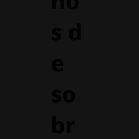
ho
s d
e
so
br