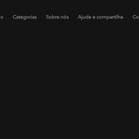
io
Categorias
Sobre nós
Ajude e compartilhe
Co