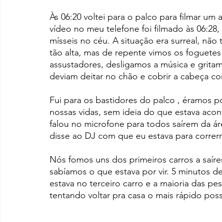
Às 06:20 voltei para o palco para filmar u
vídeo no meu telefone foi filmado às 06:2
mísseis no céu. A situação era surreal, nã
tão alta, mas de repente vimos os foguet
assustadores, desligamos a música e grita
deviam deitar no chão e cobrir a cabeça c
Fui para os bastidores do palco , éramos p
nossas vidas, sem ideia do que estava aco
falou no microfone para todos saírem da áre
disse ao DJ com que eu estava para correrm
Nós fomos uns dos primeiros carros a saírem
sabíamos o que estava por vir. 5 minutos de
estava no terceiro carro e a maioria das pe
tentando voltar pra casa o mais rápido poss