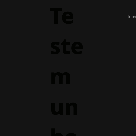
Te
Iníc
ste
m
un