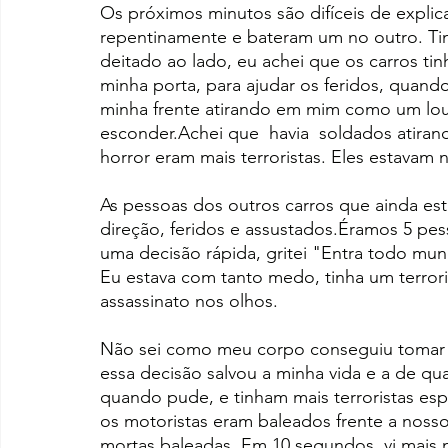
Os próximos minutos são difíceis de explica
repentinamente e bateram um no outro. 
deitado ao lado, eu achei que os carros tin
minha porta, para ajudar os feridos, quando 
minha frente atirando em mim como um louco
esconder.Achei que  havia  soldados atiran
horror eram mais terroristas. Eles estavam 
As pessoas dos outros carros que ainda es
direção, feridos e assustados.Éramos 5 pe
uma decisão rápida, gritei "Entra todo mun
Eu estava com tanto medo, tinha um terror
assassinato nos olhos.
Não sei como meu corpo conseguiu tomar es
essa decisão salvou a minha vida e a de quat
quando pude, e tinham mais terroristas es
os motoristas eram baleados frente a noss
mortas baleadas. Em 10 segundos  vi mais 