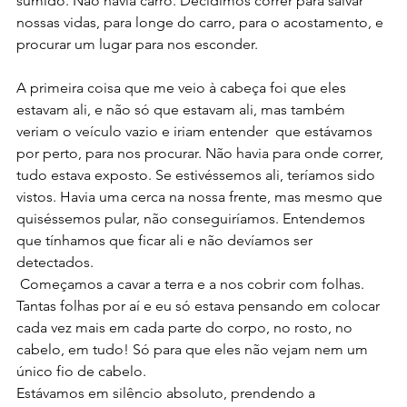
sumido. Não havia carro. Decidimos correr para salvar 
nossas vidas, para longe do carro, para o acostamento, e 
procurar um lugar para nos esconder.
A primeira coisa que me veio à cabeça foi que eles 
estavam ali, e não só que estavam ali, mas também 
veriam o veículo vazio e iriam entender  que estávamos 
por perto, para nos procurar. Não havia para onde correr, 
tudo estava exposto. Se estivéssemos ali, teríamos sido 
vistos. Havia uma cerca na nossa frente, mas mesmo que 
quiséssemos pular, não conseguiríamos. Entendemos 
que tínhamos que ficar ali e não devíamos ser 
detectados.
 Começamos a cavar a terra e a nos cobrir com folhas. 
Tantas folhas por aí e eu só estava pensando em colocar 
cada vez mais em cada parte do corpo, no rosto, no 
cabelo, em tudo! Só para que eles não vejam nem um 
único fio de cabelo.
Estávamos em silêncio absoluto, prendendo a 