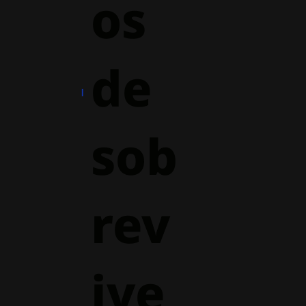
os
de
sob
rev
ive