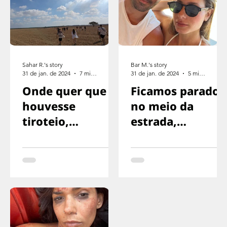
Sahar R.'s story
Bar M.'s story
31 de jan. de 2024
7 min de leitura
31 de jan. de 2024
5 min de leitura
Onde quer que
Ficamos parados
houvesse
no meio da
tiroteio,
estrada,
corríamos na
exaustos,
direção oposta
sinalizando para
o motorista
parar