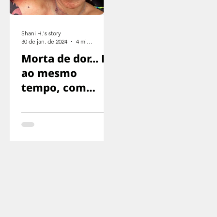
Shani H.'s story
30 de jan. de 2024
4 min de leitura
Morta de dor... E
ao mesmo
tempo, com
medo de gritar,
com medo de
que nos
encontrassem..