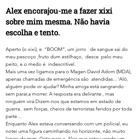
Alex encorajou-me a fazer xixi  
sobre mim mesma. Não havia 
escolha e tento.
Aperto (o xixi), e  “BOOM”, um jorro   de sangue sai do 
meu pescoço ,fruto dum estilhaço,  desce  pelo meu 
peito, e o medo é  indescritível.
Mais uma vez ligamos para o Magen David Adom (MDA), 
apenas chamadas de emergência são  atendidas... 'Alô, 
alguém pode vir ajudar? Minha amiga está sangrando 
sem parar,a morrer. A resposta era delirante , mas 
ninguém virá.Dizem-nos que estamos em estado de 
guerra.. sem forças, cheios de terroristas feridos por toda 
parte…
Enquanto Alex estava conversando com um policial, eu  
notei uma figura caminhando no horizonte, não muito 
longe de mim..Grito para a  Alex que estou vendo um 