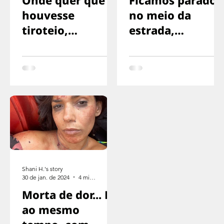
houvesse
no meio da
tiroteio,
estrada,
corríamos na
exaustos,
direção oposta
sinalizando para
o motorista
parar
Shani H.'s story
30 de jan. de 2024
4 min de leitura
Morta de dor... E
ao mesmo