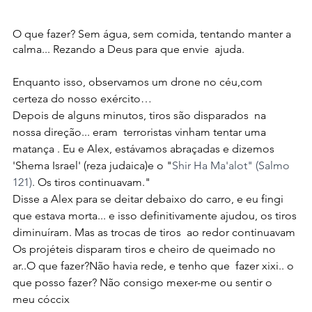
O que fazer? Sem água, sem comida, tentando manter a 
calma... Rezando a Deus para que envie  ajuda.
Enquanto isso, observamos um drone no céu,com 
certeza do nosso exército…
Depois de alguns minutos, tiros são disparados  na 
nossa direção... eram  terroristas vinham tentar uma 
matança . Eu e Alex, estávamos abraçadas e dizemos  
'Shema Israel' (reza judaica)e o "
Shir Ha Ma'alot" (Salmo 
121)
. Os tiros continuavam."
Disse a Alex para se deitar debaixo do carro, e eu fingi 
que estava morta... e isso definitivamente ajudou, os tiros 
diminuíram. Mas as trocas de tiros  ao redor continuavam
Os projéteis disparam tiros e cheiro de queimado no 
ar..O que fazer?Não havia rede, e tenho que  fazer xixi.. o 
que posso fazer? Não consigo mexer-me ou sentir o 
meu cóccix 