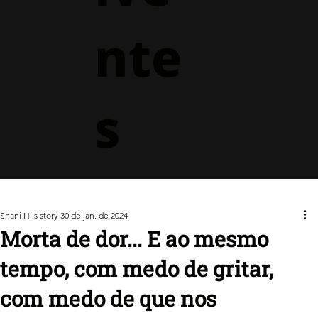
nte
s
Shani H.'s story
30 de jan. de 2024
Morta de dor... E ao mesmo
tempo, com medo de gritar,
com medo de que nos