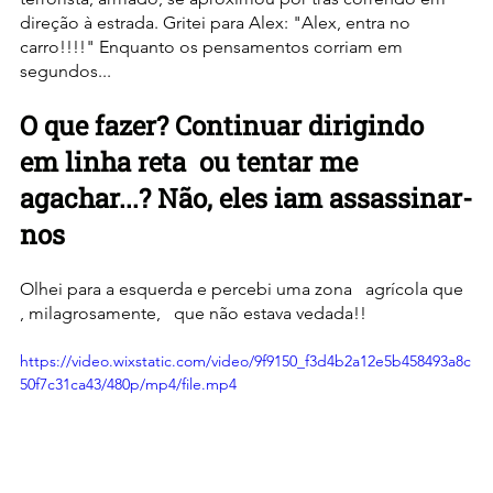
direção à estrada. Gritei para Alex: "Alex, entra no 
carro!!!!" Enquanto os pensamentos corriam em 
segundos...
O que fazer? Continuar dirigindo 
em linha reta  ou tentar me 
agachar...? Não, eles iam assassinar-
nos  
Olhei para a esquerda e percebi uma zona   agrícola que 
, milagrosamente,   que não estava vedada!!
https://video.wixstatic.com/video/9f9150_f3d4b2a12e5b458493a8c
50f7c31ca43/480p/mp4/file.mp4