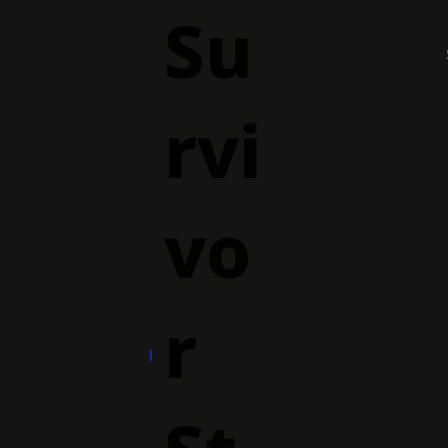
Su
rvi
vo
r