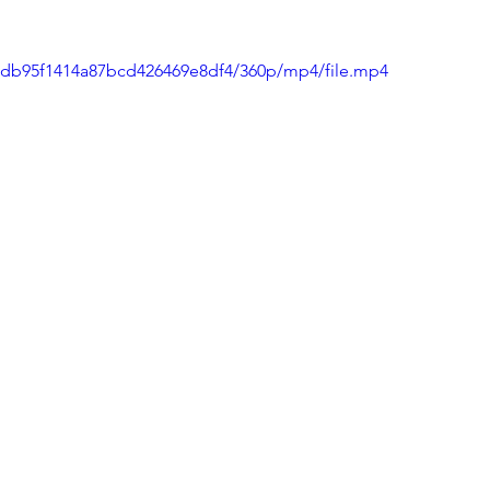
97db95f1414a87bcd426469e8df4/360p/mp4/file.mp4