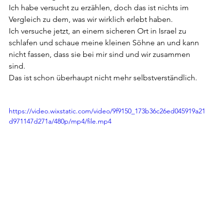
Ich habe versucht zu erzählen, doch das ist nichts im 
Vergleich zu dem, was wir wirklich erlebt haben. 
Ich versuche jetzt, an einem sicheren Ort in Israel zu 
schlafen und schaue meine kleinen Söhne an und kann 
nicht fassen, dass sie bei mir sind und wir zusammen 
sind. 
Das ist schon überhaupt nicht mehr selbstverständlich.
https://video.wixstatic.com/video/9f9150_173b36c26ed045919a21
d971147d271a/480p/mp4/file.mp4