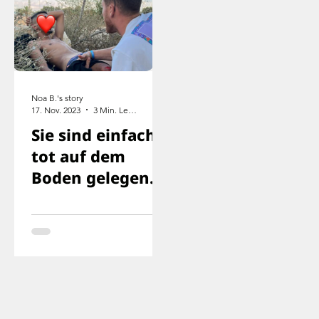
Noa B.'s story
17. Nov. 2023
3 Min. Lesezeit
Sie sind einfach
tot auf dem
Boden gelegen
und wir wussten,
dass wir als
nächstes dran
sind