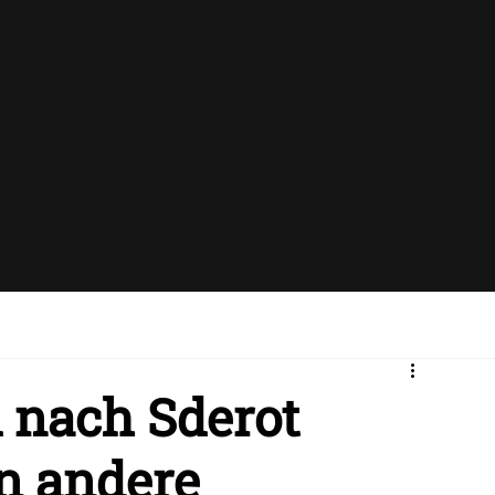
d nach Sderot
n andere