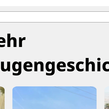
ehr
ugengeschi