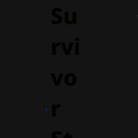
Su
rvi
vo
r