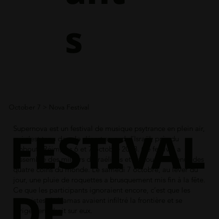
s
October 7
> Nova Festival
FESTIVAL
Supernova est un festival de musique psytrance en plein air,
qui s’est tenu dans le désert au sud d’Israël, près du
kibboutz Réim, les 6 et 7 octobre 2023. Ce festival a
rassemblé des milliers d’Israéliens et de touristes venus des
quatre coins du monde. Le samedi 7 octobre, au lever du
jour, une pluie de roquettes a brusquement mis fin à la fête.
DE
Ce que les participants ignoraient encore, c’est que les
terroristes du Hamas avaient infiltré la frontière et se
dirigeaient droit sur eux.