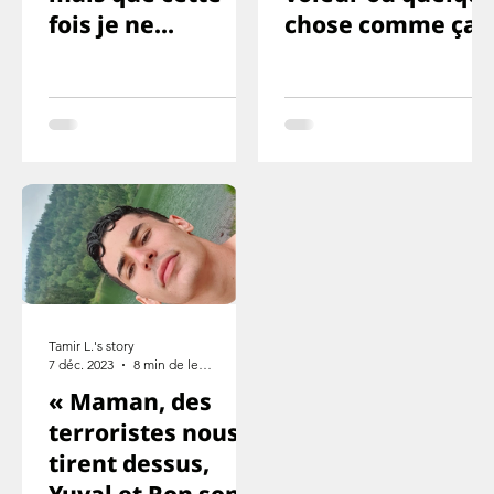
fois je ne
chose comme ça
survivrai pas
Tamir L.'s story
7 déc. 2023
8 min de lecture
« Maman, des
terroristes nous
tirent dessus,