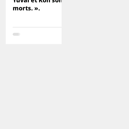
Yuval et Ron sont
morts. ».