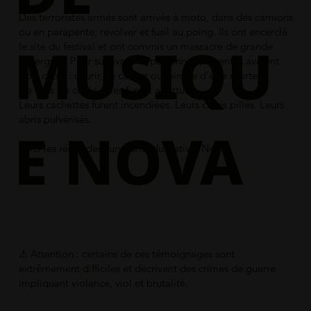
Des terroristes armés sont arrivés à moto, dans des camions
ou en parapente, revolver et fusil au poing. Ils ont encerclé
MUSIQU
le site du festival et ont commis un massacre de grande
envergure. Pour survivre, les personnes présentes avaient
trois choix : courir, se cacher ou feindre d’être mortes.
De tous les côtés, elles furent abattues.
Leurs cachettes furent incendiées. Leurs corps pillés. Leurs
abris pulvérisés.
E NOVA
Voici les récits des survivants du festival Nova.
⚠ Attention : certains de ces témoignages sont
extrêmement difficiles et décrivent des crimes de guerre
impliquant violence, viol et brutalité.​