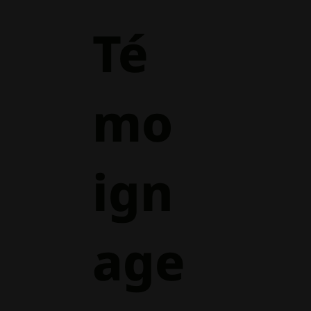
Té
mo
ign
age