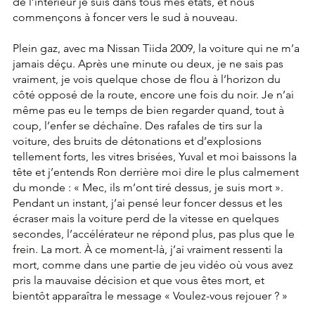
de l’intérieur je suis dans tous mes états, et nous 
commençons à foncer vers le sud à nouveau.
Plein gaz, avec ma Nissan Tiida 2009, la voiture qui ne m’a 
jamais déçu. Après une minute ou deux, je ne sais pas 
vraiment, je vois quelque chose de flou à l’horizon du 
côté opposé de la route, encore une fois du noir. Je n’ai 
même pas eu le temps de bien regarder quand, tout à 
coup, l’enfer se déchaîne. Des rafales de tirs sur la 
voiture, des bruits de détonations et d’explosions 
tellement forts, les vitres brisées, Yuval et moi baissons la 
tête et j’entends Ron derrière moi dire le plus calmement 
du monde : « Mec, ils m’ont tiré dessus, je suis mort ». 
Pendant un instant, j’ai pensé leur foncer dessus et les 
écraser mais la voiture perd de la vitesse en quelques 
secondes, l’accélérateur ne répond plus, pas plus que le 
frein. La mort. À ce moment-là, j’ai vraiment ressenti la 
mort, comme dans une partie de jeu vidéo où vous avez 
pris la mauvaise décision et que vous êtes mort, et 
bientôt apparaîtra le message « Voulez-vous rejouer ? »