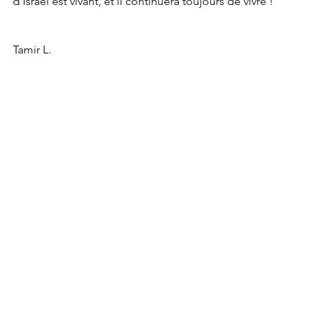
d’Israël est vivant, et il continuera toujours de vivre !
Tamir L.