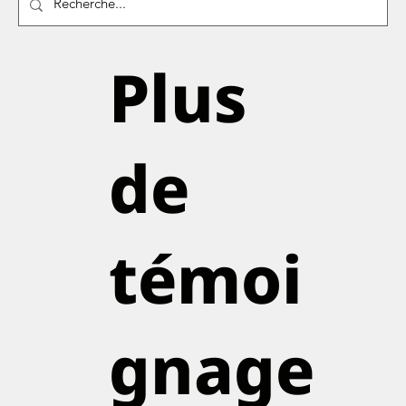
Plus
de
témoi
gnage