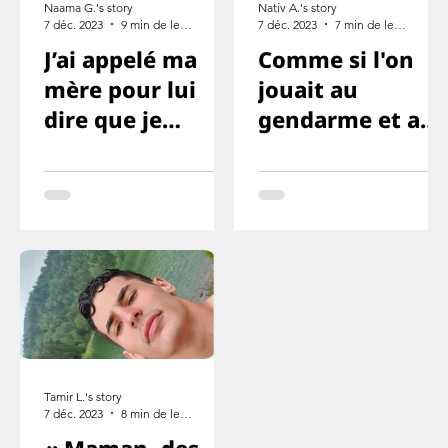
Naama G.'s story
Nativ A.'s story
7 déc. 2023
9 min de lecture
7 déc. 2023
7 min de lecture
J’ai appelé ma
Comme si l'on
mère pour lui
jouait au
dire que je
gendarme et au
l’aime, mais que
voleur ou
cette fois je ne
quelque chose
survivrai pas
comme ça
Tamir L.'s story
7 déc. 2023
8 min de lecture
« Maman, des