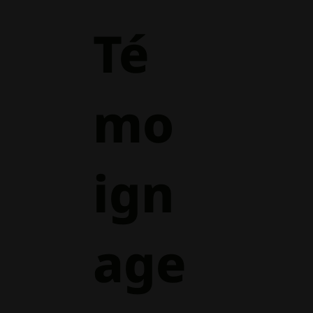
Té
mo
ign
age