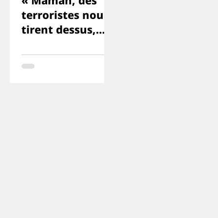
terroristes nous
tirent dessus,
Yuval et Ron
sont morts. ».