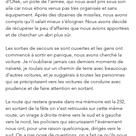
d’Ofek, un pote de l’armée, qui nous avait pris sous son 
aile car nous étions venus pas très organisés et sans 
équipement. Après des dizaines de missiles, nous avons 
compris qu’il valait mieux s’éloigner. Nous avons décidé 
de récupérer le peu d’affaires que nous avions apportées 
et de chercher un abri plus sûr.
Les sorties de secours se sont ouvertes et les gens ont 
commencé à sortir en panique, nous avons cherché la 
voiture. Je n’oublierai jamais ces derniers moments de 
naïveté, je roulais sur un chemin de terre avec beaucoup 
d’autres voitures, et je suggérais à toutes les personnes 
qui se précipitaient vers les voitures de conduire avec 
prudence et de faire attention en sortant.
La route qui restera gravée dans ma mémoire est la 232, 
en sortant de la fête on s’est retrouvés sur cette même 
route, un virage à droite mène vers le sud et à gauche 
vers le nord, les policiers qui sécurisaient l’événement 
nous ont, pour une raison quelconque, dirigés vers le 
sud. On a pas posé de questions, on a fait ce qu’ils nous 