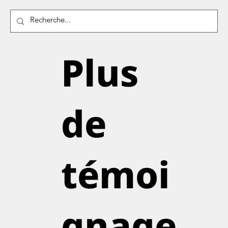
Plus
de
témoi
gnage