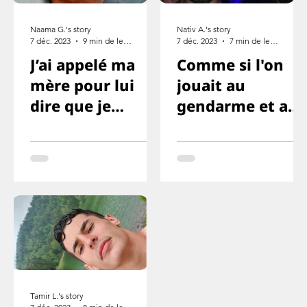
Naama G.'s story
Nativ A.'s story
7 déc. 2023
9 min de lecture
7 déc. 2023
7 min de lecture
J’ai appelé ma
Comme si l'on
mère pour lui
jouait au
dire que je
gendarme et au
l’aime, mais que
voleur ou
cette fois je ne
quelque chose
survivrai pas
comme ça
Tamir L.'s story