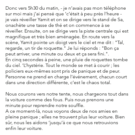
Donc vers 5h30 du matin, - je n’avais pas mon téléphone 
sur moi mais j’ai pensé que ’c’était à peu près l’heure -
je vais réveiller Yamit et on se dirige vers le stand de Sa, 
onachète une tasse de thé et on commence à se 
réveiller. Ensuite, on se dirige vers la piste centrale qui est 
magnifique et très bien aménagée. En route vers la 
scène, Yamit pointe un doigt vers le ciel et me dit : "Tal, 
regarde, un tir de roquette." Je lui réponds : "Bon ça 
peut arriver, une minute ou deux et ça sera fini.".
En cinq secondes à peine, une pluie de roquettes tombe 
du ciel. ’L’hystérie. Tout le monde se met à courir ; les 
policiers eux-mêmes sont pris de panique et de peur.
Personne ne prend en charge l’événement, chacun court 
dans une direction différente, c’est le chaos total.  
Nous courons vers notre tente, nous chargeons tout dans 
la voiture comme des fous. Puis nous prenons une 
minute pour reprendre notre souffle.
A ce moment-là, nous voyons deux de nos amies en 
pleine panique ; elles ne trouvent plus leur voiture. Bien 
sûr, nous les aidons ’jusqu’à ce que nous retrouvions 
enfin leur voiture.