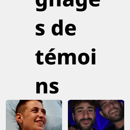
s de
témoi
ns