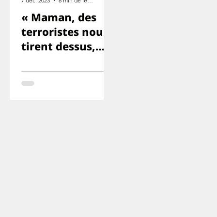
7 déc. 2023
8 min de lecture
« Maman, des
terroristes nous
tirent dessus,
Yuval et Ron
sont morts. ».