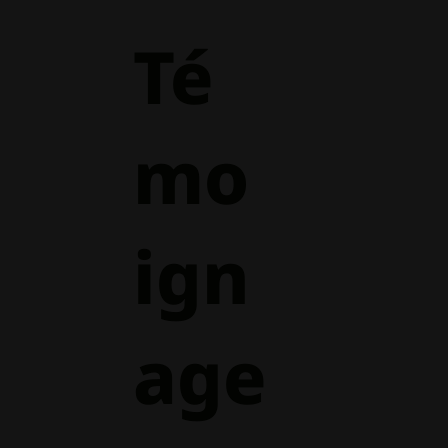
Té
mo
ign
age