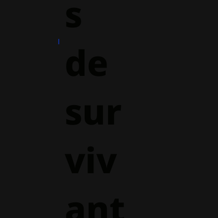
s
de
sur
viv
ant