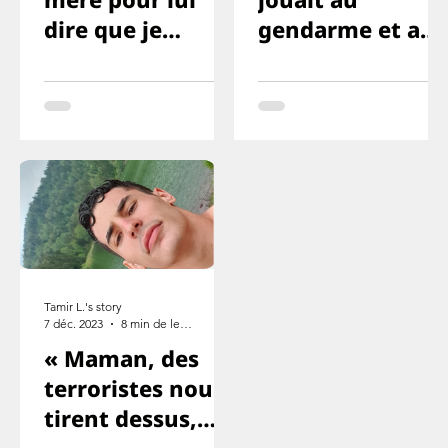
dire que je
gendarme et au
l’aime, mais que
voleur ou
cette fois je ne
quelque chose
survivrai pas
comme ça
Tamir L.'s story
7 déc. 2023
8 min de lecture
« Maman, des
terroristes nous
tirent dessus,