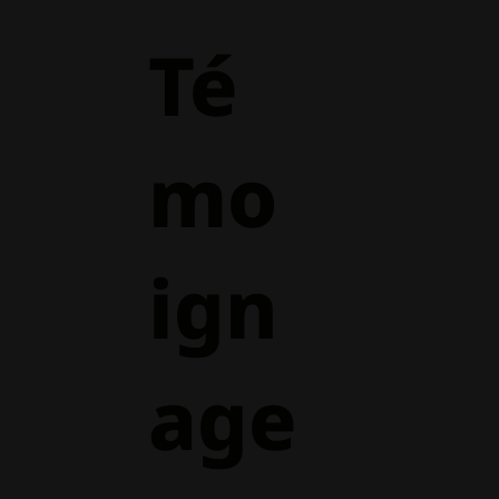
Té
mo
ign
age