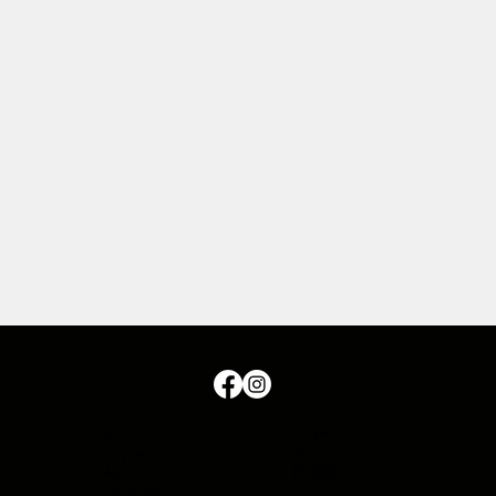
Español
English
Français
Deutsch
Italiano
日本語
Português