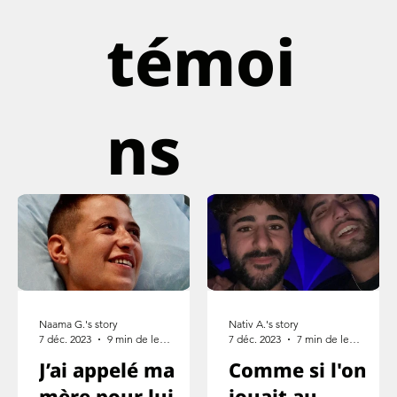
témoi
ns
Naama G.'s story
Nativ A.'s story
7 déc. 2023
9 min de lecture
7 déc. 2023
7 min de lecture
J’ai appelé ma
Comme si l'on
mère pour lui
jouait au